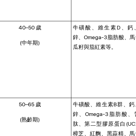
40–50 歲
牛磺酸、維生素D、鈣
鋅、Omega-3脂肪酸、
(中年期)
瓜籽與茄紅素等。
50–65 歲
牛磺酸、維生素B群、鈣
鋅、Omega-3脂肪酸
(熟齡期)
肽、第二型膠原蛋白(UC
樟芝、紅麴、黑蒜精、馬