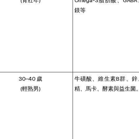
(青壯年)
Omega-3脂肪酸、GAB
鎂等
30–40 歲
牛磺酸、維生素B群、鋅
(輕熟男)
精、馬卡、酵素與益生菌