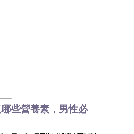
！
充哪些營養素，男性必