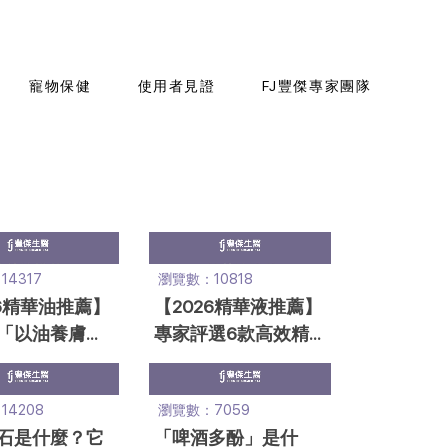
寵物保健
使用者見證
FJ豐傑專家團隊
4317
瀏覽數：10818
26精華油推薦】
【2026精華液推薦】
「以油養膚」
專家評選6款高效精
法！實測2款
華！保濕、抗老一次
掌握
4208
瀏覽數：7059
石是什麼？它
「啤酒多酚」是什