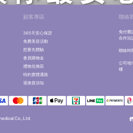
顧客專區
聯絡
免付費諮
365天安心保證
合作洽談｜
免費美容活動
想要先體驗
聯絡時間｜
（國
會員購物金
公司地
禮物兌換區
樓
特約實體通路
退換貨須知
edical Co., Ltd.