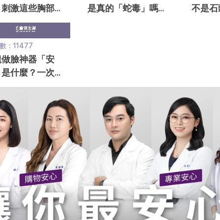
！刺激這些胸部穴
是真的「蛇毒」嗎？
不是石
變成「堅挺美乳」
細談對肌膚的3功效
部鎖水
數：11477
龍做臉神器「安
」是什麼？一次了
安瓶功效、用法、
選原則！