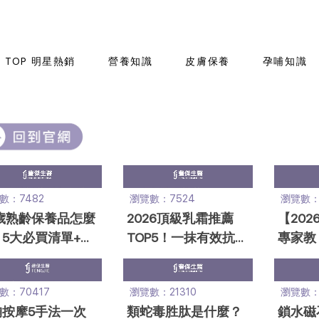
TOP 明星熱銷
營養知識
皮膚保養
孕哺知識
數：7482
瀏覽數：7524
瀏覽數：1
歲熟齡保養品怎麼
2026頂級乳霜推薦
【20
5大必買清單+緊
TOP5！一抹有效抗老
專家教
保養步驟，專家推
美白，頂級保養指南
正確用
！
必看
精華油
數：70417
瀏覽數：21310
瀏覽數：1
胸按摩5手法一次
類蛇毒胜肽是什麼？
鎖水磁