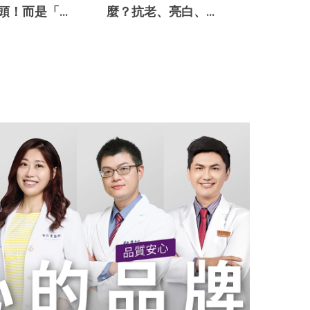
頭！而是「臉
麼？抗老、亮白、舒
神器」
緩痘痘，保養品多功
能大公開！