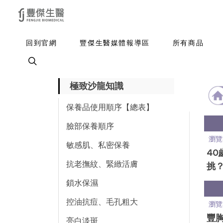
回到官網
豐傑生醫媒體報導區
所有商品
極致沙龍知識
保養品使用順序【總表】
臉部保養順序
瀏覽
敏感肌、私密保養
40
抗老撫紋、緊緻活膚
挑？
緻
鎖水保濕
薦
控油抗痘、毛孔粗大
瀏覽
豐
亮白淡斑