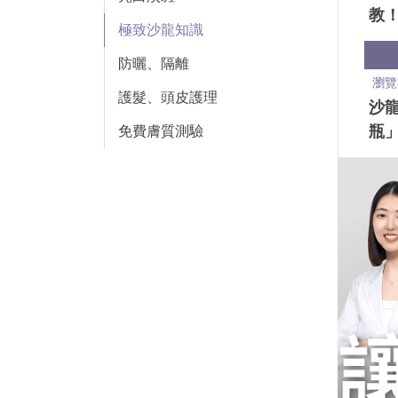
教
極致沙龍知識
道
防曬、隔離
瀏覽
護髮、頭皮護理
沙
瓶
免費膚質測驗
解
挑