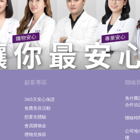
顧客專區
聯絡
免付費諮
365天安心保證
合作洽談｜
免費美容活動
想要先體驗
聯絡時間｜
（國
會員購物金
公司地
禮物兌換區
樓