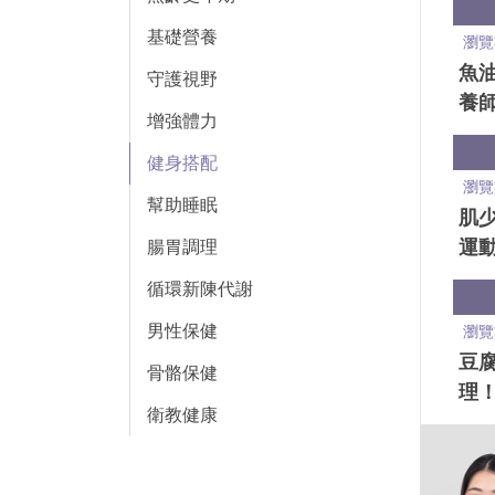
吃
基礎營養
瀏覽
魚
守護視野
養
增強體力
重金
則
健身搭配
瀏覽
幫助睡眠
肌
運
腸胃調理
少
循環新陳代謝
課
男性保健
瀏覽
豆
骨骼保健
理！
衛教健康
點
表