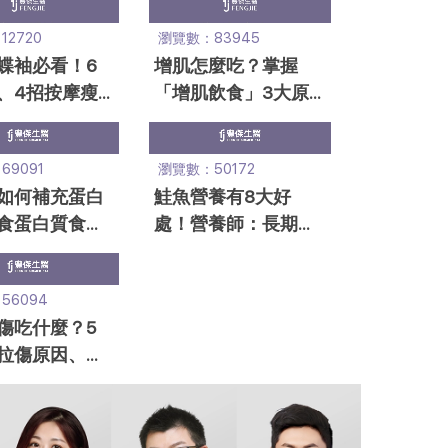
讀指南！
2720
瀏覽數：83945
蝶袖必看！6
增肌怎麼吃？掌握
、4招按摩瘦
「增肌飲食」3大原
醫美抽脂恐有
則！營養師設計7日
增肌菜單
9091
瀏覽數：50172
如何補充蛋白
鮭魚營養有8大好
食蛋白質食物
處！營養師：長期吃
排名：豆類非第
3大影響！痛風能吃
嗎
56094
傷吃什麼？5
拉傷原因、恢
，讓運動營養
你！