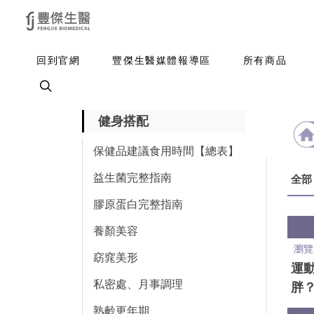
回到官網
豐傑生醫媒體報導區
所有商品
健身搭配
保健品建議食用時間【總表】
益生菌完整指南
全部
膠原蛋白完整指南
養顏美容
瀏覽
窈窕美形
運
私密處、月事調理
胖？
鐘
熟齡更年期