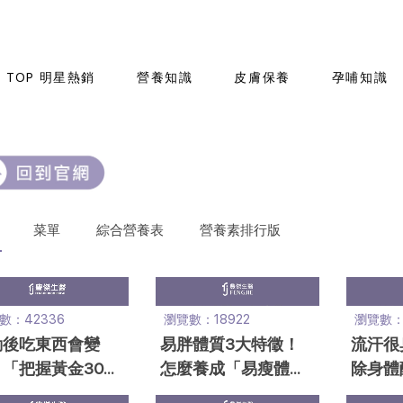
TOP 明星熱銷
營養知識
皮膚保養
孕哺知識
菜單
綜合營養表
營養素排行版
數：42336
瀏覽數：18922
瀏覽數：1
動後吃東西會變
易胖體質3大特徵！
流汗很
「把握黃金30分
怎麼養成「易瘦體
除身體
」營養師教你正確
質」？營養師揭4大
這樣做