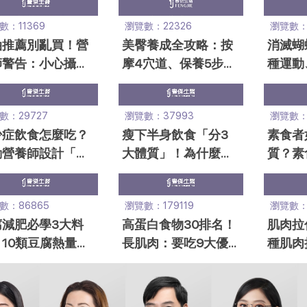
享瘦又健康
方法
數：11369
瀏覽數：22326
瀏覽數：1
油推薦別亂買！營
美臀養成全攻略：按
消滅蝴
師警告：小心攝取
摩4穴道、保養5步
種運動
屬，13個挑選原
驟，擁有完美屁股微
手臂，
必看
笑線
副作用
數：29727
瀏覽數：37993
瀏覽數：6
少症飲食怎麼吃？
瘦下半身飲食「分3
素食者
動營養師設計「肌
大體質」！為什麼只
質？素
症7日菜單＆運動
胖腿？改善下半身肥
40大
表」
胖
一
數：86865
瀏覽數：179119
瀏覽數：
腐減肥必學3大料
高蛋白食物30排名！
肌肉拉
10類豆腐熱量盤
長肌肉：要吃9大優
種肌肉
：小心這款熱量破
質蛋白！攝取量一次
復秘訣
看
師告訴