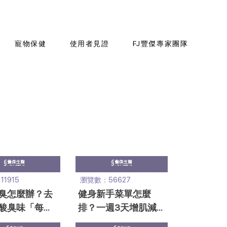
寵物保健
使用者見證
FJ豐傑專家團隊
1915
瀏覽數：56627
臭怎麼辦？去
健身新手菜單怎麼
酸臭味「每天
排？一週3天增肌減
」最有效！
脂計畫，新手入門必