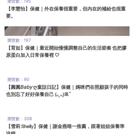
瀏覽數：195
【李慧怡】保健｜外在保養很重要，但內在的補給也很重
要。
瀏覽數：197
【育如】保健｜最近開始慢慢調整自己的生活節奏 也把膠
原蛋白加入日常保養裡 🤍
瀏覽數：90
【圓圓𝘉𝘢𝘣𝘺 ღ童話日記】保健｜媽咪們在照顧孩子的同時
也別忘了好好保養自己 (ᴗ͈ˬᴗ͈)ꕤ.ﾟ
瀏覽數：308
【雪莉 Shelly】保健｜謝金燕唯一推薦，跟著姐姐保養準
沒錯