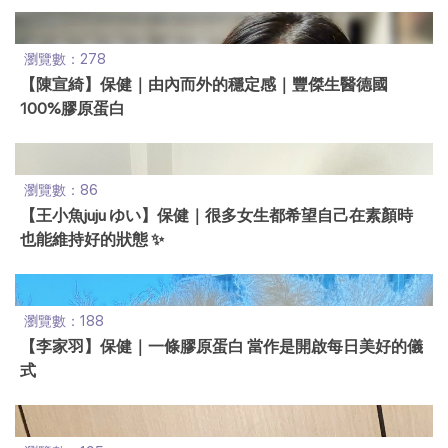
瀏覽數：278
【陳宣綺】保健｜由內而外的穩定感｜豐傑生醫德國
100%膠原蛋白
瀏覽數：86
【王小魚juju ゆい】保健｜很多女生都希望自己在素顏時
也能維持好的狀態 ✨
瀏覽數：188
【李家羽】保健｜一條膠原蛋白 當作是開啟每日美好的儀
式