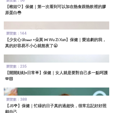
瀏覽數：56
【榕姐🤍】保健｜第一次看到可以加在熱食跟熱飲裡的膠
原蛋白😳
瀏覽數：144
【少女心𝒟𝑜𝓂𝑜 ⋆朵莫︎︎︎︎ ⋈ Wu Zi Xun】保健｜愛追劇的我，
真的好容易不小心就熬夜了🥱
瀏覽數：235
【開開勛勛•日常🌟】保健｜女人就是要對自己多一點呵護
🫶🏻
瀏覽數：388
【JS🌹】保健｜忙碌的日子真的過超快，很常忘記好好照
顧自己