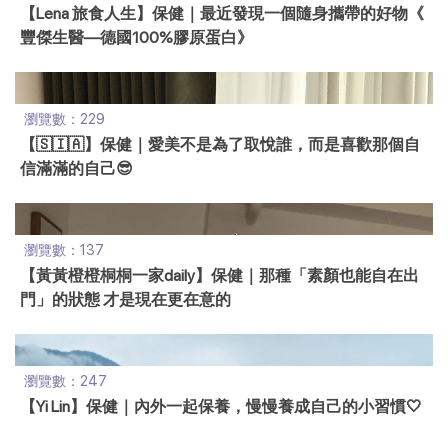
【Lena 旅食人生】保健｜最近發現一個隨身攜帶的好物《
豐傑生醫—德國100%膠原蛋白》
瀏覽數：229
【🇸​🇮​🇦】保健｜愛美不是為了取悅誰，而是喜歡那個自
信滿滿的自己😎
瀏覽數：137
【黃黃橙橙桐桐一家daily】保健｜那種「素顏也能自在出
門」的狀態 才是現在更在意的
瀏覽數：247
【Yi Lin】保健｜內外一起保養，慢慢養成自己的小習慣🤍