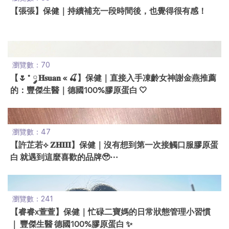
【張張】保健｜持續補充一段時間後，也覺得很有感！
瀏覽數：70
【🌷˚ ༘ 𝐇𝐬𝐮𝐚𝐧 « 🍒】保健｜直接入手凍齡女神謝金燕推薦
的：豐傑生醫｜德國100%膠原蛋白 🤍
瀏覽數：47
【許芷若⟡ 𝐙𝐇𝐈𝐈𝐈】保健｜沒有想到第一次接觸口服膠原蛋
白 就遇到這麼喜歡的品牌🥹⋯
瀏覽數：241
【睿睿x萱萱】保健｜忙碌二寶媽的日常狀態管理小習慣
｜ 豐傑生醫 德國100%膠原蛋白 ✨