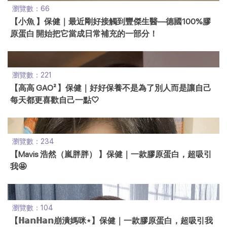
瀏覽數：66
【小魚 】保健｜最近剛好接觸到豐傑生醫—德國100%膠
原蛋白 開始把它當成日常補充的一部分！
瀏覽數：221
【高高 GAO² 】保健｜好好保養不是為了別人而是讓自己
每天都更喜歡自己一點🤍
瀏覽數：234
【Mavis 浩然（嵐胖胖） 】保健｜一款膠原蛋白，超吸引
我🤩
瀏覽數：104
【ℍ𝕒𝕟ℍ𝕒𝕟崩潰媽咪⋆】保健｜一款膠原蛋白，超吸引我