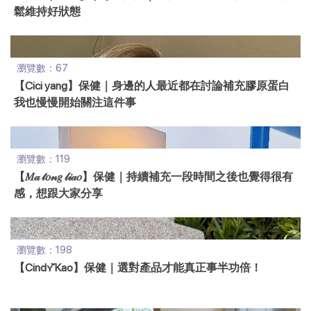
鬆維持好狀態
瀏覽數：67
【Cici yang】保健｜身邊的人最近都在討論補充膠原蛋白
我也慢慢開始關注這件事
瀏覽數：119
【𝑀𝒶 𝓉𝑜𝓃𝑔 𝓁𝒾𝒶𝑜】保健｜持續補充一段時間之後也覺得很有
感，想跟大家分享
瀏覽數：198
【Cindʏ̆̈ Kao】保健｜選對產品才能真正事半功倍！