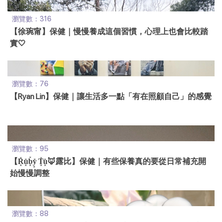
瀏覽數：316
【徐琬甯】保健｜慢慢養成這個習慣，心理上也會比較踏
實🤍
瀏覽數：76
【Ryan Lin】保健｜讓生活多一點「有在照顧自己」的感覺
瀏覽數：95
【R͓̽u͓̽b͓̽y͓̽ T͓̽u͓̽🦊露比】保健｜有些保養真的要從日常補充開
始慢慢調整
瀏覽數：88