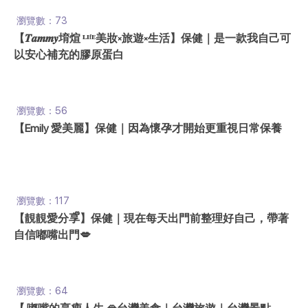
瀏覽數：73
【𝑻𝒂𝒎𝒎𝒚堉煊 ᴸᴵᶠᴱ美妝༝旅遊༝生活】保健｜是一款我自己可
以安心補充的膠原蛋白
瀏覽數：56
【Emily 愛美麗】保健｜因為懷孕才開始更重視日常保養
瀏覽數：117
【靚靚愛分享ᩚ】保健｜現在每天出門前整理好自己，帶著
自信嘟嘴出門💋
瀏覽數：64