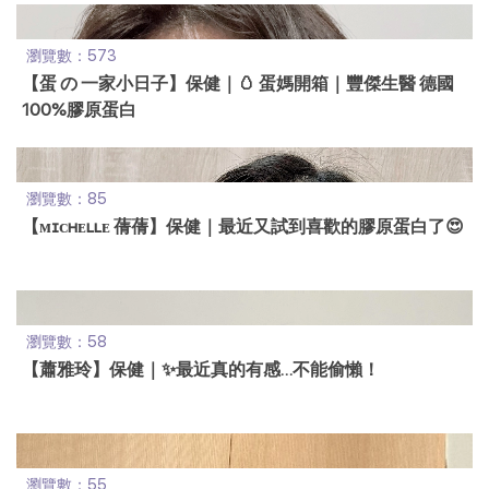
瀏覽數：573
【蛋 の 一家小日子】保健｜🥚 蛋媽開箱｜豐傑生醫 德國
100%膠原蛋白
瀏覽數：85
【ᴍɪᴄʜᴇʟʟᴇ 蒨蒨】保健｜最近又試到喜歡的膠原蛋白了😍
瀏覽數：58
【蕭雅玲】保健｜✨最近真的有感…不能偷懶！
瀏覽數：55