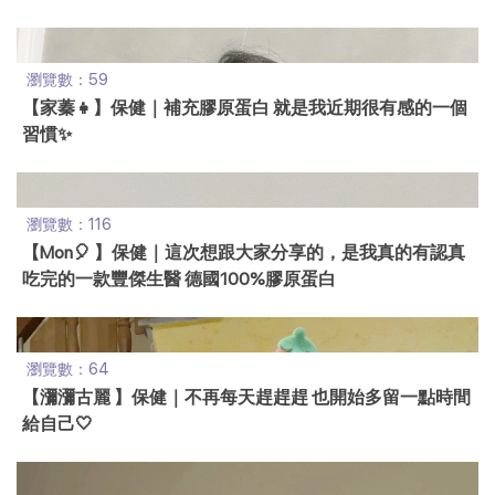
瀏覽數：59
【家蓁👧】保健｜補充膠原蛋白 就是我近期很有感的一個
習慣✨
瀏覽數：116
【Mon🎈 】保健｜這次想跟大家分享的，是我真的有認真
吃完的一款豐傑生醫 德國100%膠原蛋白
瀏覽數：64
【瀰瀰古麗 】保健｜不再每天趕趕趕 也開始多留一點時間
給自己🤍