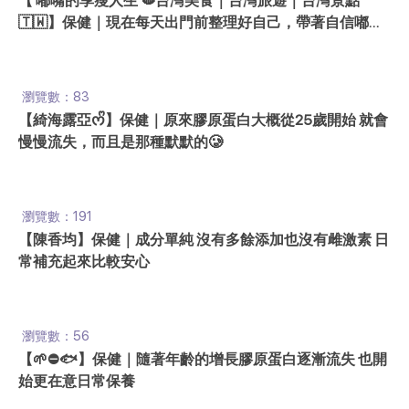
【 嘟嘴的享瘦人生 🫦台灣美食｜台灣旅遊｜台灣景點
🇹🇼】保健｜現在每天出門前整理好自己，帶著自信嘟嘴
出門💋
瀏覽數：83
【綺海露亞ᰔᩚ】保健｜原來膠原蛋白大概從25歲開始 就會
慢慢流失，而且是那種默默的🥲
瀏覽數：191
【陳香均】保健｜成分單純 沒有多餘添加也沒有雌激素 日
常補充起來比較安心
瀏覽數：56
【🌱⛔️🐟】保健｜隨著年齡的增長膠原蛋白逐漸流失 也開
始更在意日常保養