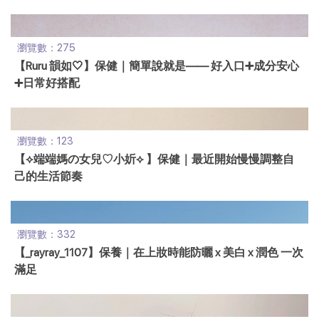
瀏覽數：275
【Ruru 韻如🤍】保健｜簡單說就是—— 好入口➕成分安心
➕日常好搭配
瀏覽數：123
【⟡端端媽の女兒♡小妡⟡ 】保健｜最近開始慢慢調整自
己的生活節奏
瀏覽數：332
【_rayray_1107】保養｜在上妝時能防曬 x 美白 x 潤色 一次
滿足