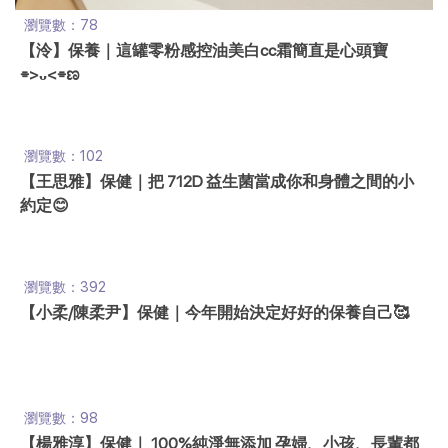
瀏覽數：78
【泠】保養｜這罐零粉感控油美白cc霜簡直是心頭寶
⌯>ᴗ<⌯ಣ
瀏覽數：102
【王思雅】保健｜把 712D 益生菌當成你和身體之間的小
約定😊
瀏覽數：392
【小柔/陳柔尹】保健｜今年開始決定好好的保養自己🥰
瀏覽數：98
【楊雅淳】保健｜ 100%純淨無添加 孕婦、小孩、長輩都