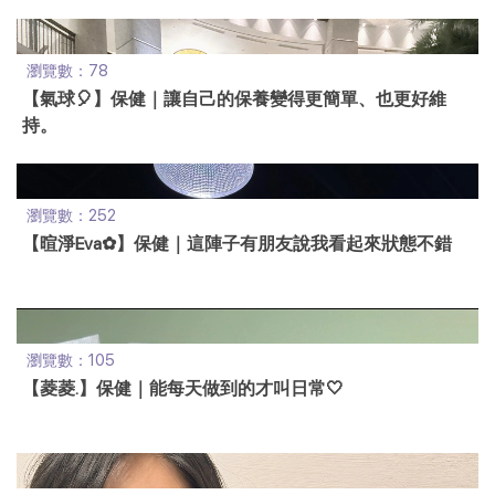
瀏覽數：78
【氣球🎈】保健｜讓自己的保養變得更簡單、也更好維
持。
瀏覽數：252
【暄淨Eva✿】保健｜這陣子有朋友說我看起來狀態不錯
瀏覽數：105
【菱菱.】保健｜能每天做到的才叫日常🤍