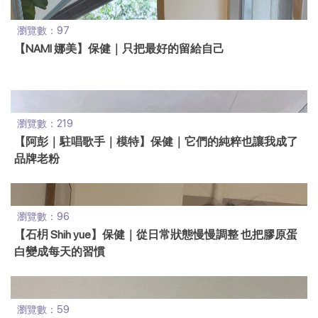
瀏覽數：97
【NAMI 娜美】保健｜只把最好的留給自己
瀏覽數：219
【阿彭｜駐唱歌手｜模特】保健｜它們的純粹也讓我成了
品牌老粉
瀏覽數：96
【石枂 Shih yue】保健｜從日常狀態慢慢調整 也把膠原蛋
白變成每天的習慣
瀏覽數：59