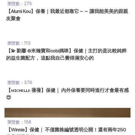
瀏覽數：275
【Alumi Kou】保養｜我最近都靠它～～ 讓我能美美的跟親
友聚會
瀏覽數：113
【💫 劉馨 ⊜米瀚寶和cobi媽咪】保健｜主打的是比較純粹
的益生菌配方， 這點我自己覺得滿安心的
瀏覽數：376
【ᴍɪᴄʜᴇʟʟᴇ 蒨蒨】保健｜ 內外保養要同時進行才會最有感
😍
瀏覽數：156
【Winnie】保健｜ 不僅菌株編號透明公開！還有兩年250