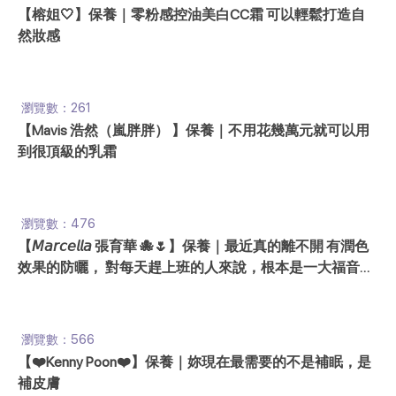
【榕姐🤍】保養｜零粉感控油美白CC霜 可以輕鬆打造自
然妝感
瀏覽數：261
【Mavis 浩然（嵐胖胖） 】保養｜不用花幾萬元就可以用
到很頂級的乳霜
瀏覽數：476
【𝘔𝘢𝘳𝘤𝘦𝘭𝘭𝘢 張育華 🐙🌷】保養｜最近真的離不開 有潤色
效果的防曬， 對每天趕上班的人來說，根本是一大福音☀
✨是一夜之間而是照鏡子時 默默發現
瀏覽數：566
【❤️Kenny Poon❤️】保養｜妳現在最需要的不是補眠，是
補皮膚