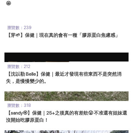
🤩
瀏覽數：239
【芽🌱】保健｜現在真的會有一種「膠原蛋白焦慮感」
瀏覽數：212
【沈以勒 Belle】保健｜最近才發現有些東西不是突然消
失，是慢慢變少的。
瀏覽數：318
【sandy🏵】保健｜25+之後真的有差欸😤 不准還有姐妹還
沒開始吃膠原蛋白！