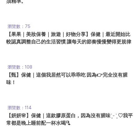
須精準。
瀏覽數：75
【果果｜美妝保養｜旅遊｜好物分享】保健｜最近開始比
較認真調整自己的生活習慣 讓每天的節奏慢慢變得更規律
瀏覽數：108
【甄】保健｜這個我居然可以乖乖吃 因為👉完全沒有腥
味！
瀏覽數：114
【妍妍🌸】保健｜這款膠原蛋白，因為沒有腥味´͈ ᵕ `͈ ♡我平
常都是晚上睡前配一杯水喝🫗