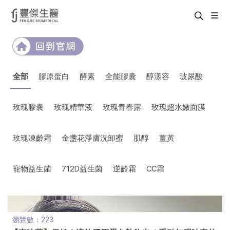
全部
膠原蛋白
酵素
全能膠囊
醇漾容
玻尿酸
玫瑰膠囊
玫瑰精華液
玫瑰青春露
玫瑰超水嫩面膜
玫瑰凍齡霜
金盞花淨膚洗卸蜜
肌醇
薑黃
寵物益生菌
712D益生菌
逆齡霜
CC霜
瀏覽數：223