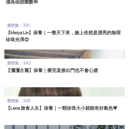
億高保證菌數🦠
瀏覽數：301
【Meiya Lin】保養｜一整天下來，臉上依然是漂亮的無瑕
珍珠光澤😍
瀏覽數：342
【瀰瀰古麗】保養｜擦完直接出門也不會心虛
瀏覽數：326
【Lena 旅食人生】保養｜一顆珍珠大小就能有好氣色💗