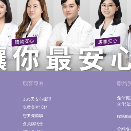
顧客專區
聯絡
免付費諮
365天安心保證
合作洽談｜
免費美容活動
想要先體驗
聯絡時間｜
（國
會員購物金
公司地