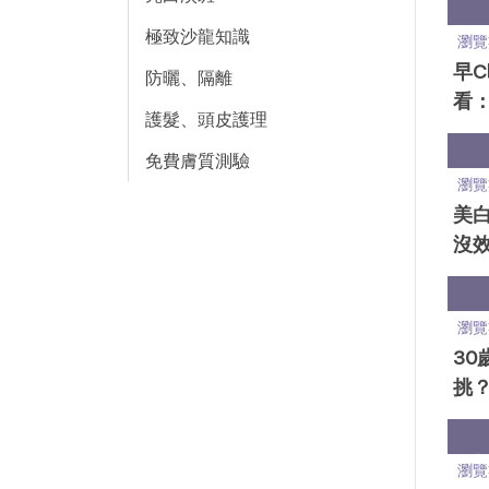
看
極致沙龍知識
瀏覽
早C
防曬、隔離
看
護髮、頭皮護理
養
「
免費膚質測驗
瀏覽
美
沒
辦？
養Q
瀏覽
30
挑
推
瀏覽