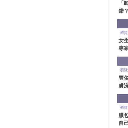
「
錯
唇妝
保
瀏覽
女
專家
歲
化
瀏覽
豐
膚洗
合一
洗
瀏覽
膿
自