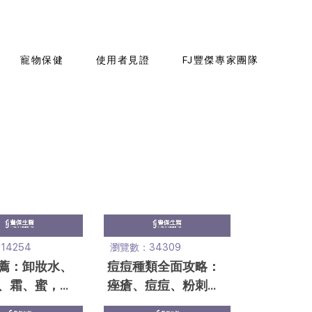
寵物保健
使用者見證
FJ豐傑專家團隊
4254
瀏覽數：34309
薦：卸妝水、
痘痘種類全面攻略：
、霜、蜜，優
痤瘡、痘痘、粉刺原
步驟一次看
因與保養大解析！