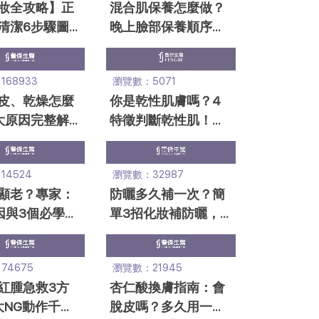
妝全攻略】正
混合肌保養怎麼做？
清潔6步驟圖
晚上臉部保養順序＋
，這樣卸超乾
T字部位控油一次
看！
68933
瀏覽數：5071
皮、乾燥怎麼
你是乾性肌膚嗎？4
大原因完整解
特徵判斷乾性肌！專
家教6招改善
家：保養應注意5重
點
4524
瀏覽數：32987
顯老？專家：
防曬多久補一次？簡
因與3個必學保
單3招化妝補防曬，
按摩、醫美一
不曬黑必看！
74675
瀏覽數：21945
紅腫急救3方
杏仁酸換膚指南：會
大NG動作千萬
脫皮嗎？多久用一