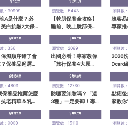
！
學！
數：30909
瀏覽數：5443
瀏覽數：
晚A是什麼？必
【乾肌保養全攻略】
臉容易
：美白抗皺2大保
睡前、晚上臉部保養
專家推
步驟，順序錯恐
順序一次看！
光、3
反黑」？
分
數：336
瀏覽數：2089
瀏覽數：1
白保濕順序錯了會
出國必看！專家教你
202
效？保養品起屑怎
「旅行保養4大原
Dcar
專家破解12個保
則」全攻略，肌膚不
排行，
A
崩壞！
用！
數：4803
瀏覽數：12730
瀏覽數：1
歲保養品推薦怎麼
防曬要卸妝嗎？「這
點痣後
？抗老精華＆乳霜
3種」一定要卸！專
家教你
薦｜保養攻略必看
家：沒卸乾淨恐爛臉
黑、不
忌一次
數：9808
瀏覽數：15118
瀏覽數：