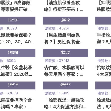
卸唇妝」9成都做
【油痘肌保養全攻
【卸眼
？專家親授正確卸
略】痘痘不要來！睡
確眼妝
4步驟 + 5個唇部
前、晚上臉部保養順
文教學
養法
序必學
淨！
數：10028
瀏覽數：45231
瀏覽數：1
生幾歲開始保養？
【男生幾歲開始保
手指脫
：20、30、40
養？】男性保養全攻
辦？8
保養重點+初老變
略，20+ 30+ 40+ 該
析，專
必看！
做的事！
數：5394
瀏覽數：37913
瀏覽數：1
傑生醫【金盞花淨
杏仁酸、水楊酸可以
抬頭紋
卸蜜】2026洗卸
每天用嗎？專家：要
4大原
推薦，2+2最強
看濃度、皮膚耐受度
養法、
卸蜜
次教！
數：33659
瀏覽數：13909
瀏覽數：
包痘痘要擠嗎？會
「臉部保溼」超強攻
臉過敏
己消嗎？專家：不
略！4大保濕方法和6
法，5