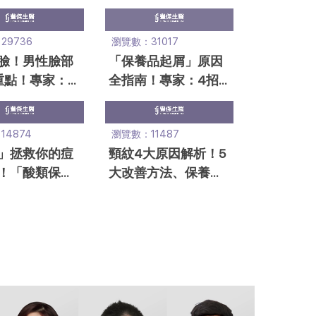
專家秒懂教學
次？療程價錢、副作
用
29736
瀏覽數：31017
臉！男性臉部
「保養品起屑」原因
重點！專家：
全指南！專家：4招
生這款保養
改善底妝、防曬起屑
4874
瀏覽數：11487
」拯救你的痘
頸紋4大原因解析！5
！「酸類保養
大改善方法、保養手
選方法、刷酸
法一篇全掌握！
公開！