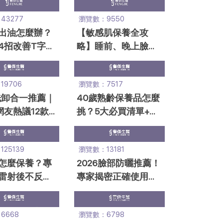
43277
瀏覽數：9550
出油怎麼辦？
【敏感肌保養全攻
4招改善T字油
略】睡前、晚上臉部
大清爽控油成
保養順序一次看！
9706
瀏覽數：7517
6洗卸合一推薦｜
40歲熟齡保養品怎麼
d網友熱議12款
挑？5大必買清單+緊
懶人救星超好
緻保養步驟，專家推
薦！
25139
瀏覽數：13181
怎麼保養？專
2026臉部防曬推薦！
雷射後不反
專家揭密正確使用順
留疤，6大禁
序、不踩雷選購指南
看
6668
瀏覽數：6798