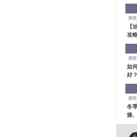
留
瀏覽
【
攻
大
東
瀏覽
如
好
月
法
瀏覽
冬
燥
「
巧