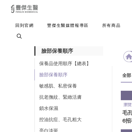
回到官網
豐傑生醫媒體報導區
所有商品
臉部保養順序
保養品使用順序【總表】
臉部保養順序
全部
敏感肌、私密保養
抗老撫紋、緊緻活膚
瀏覽
鎖水保濕
毛
控油抗痘、毛孔粗大
6
專
亮白淡斑