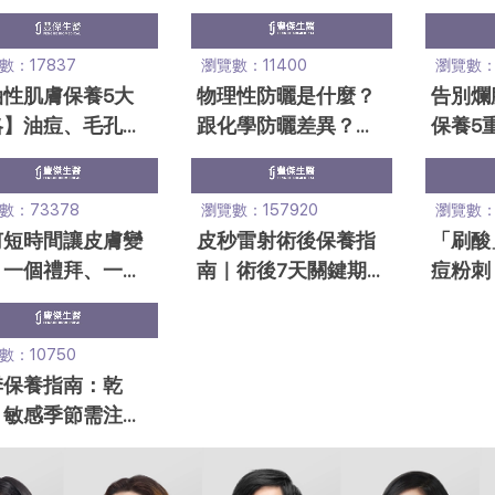
疤5大處理方式
步驟，拒當皮膚乾燥
別犯！
乾妹妹！
數：17837
瀏覽數：11400
瀏覽數：
油性肌膚保養5大
物理性防曬是什麼？
告別爛
略】油痘、毛孔粗
跟化學防曬差異？成
保養5
4招改善！告別中
分、用途、特點解
別用女
油田
答！
品！
數：73378
瀏覽數：157920
瀏覽數：1
何短時間讓皮膚變
皮秒雷射術後保養指
「刷酸
？一個禮拜、一個
南｜術後7天關鍵期
痘粉刺
改善！專家揭7方
保養+預防反黑3大成
品」挑
分
步驟全
數：10750
季保養指南：乾
、敏感季節需注意
6大皮膚保養技
」！