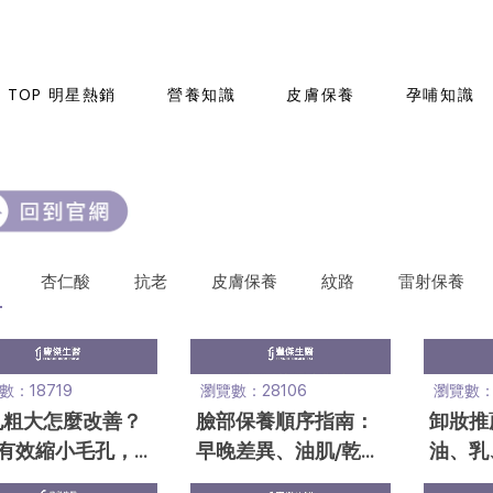
TOP 明星熱銷
營養知識
皮膚保養
孕哺知識
杏仁酸
抗老
皮膚保養
紋路
雷射保養
數：18719
瀏覽數：28106
瀏覽數：1
孔粗大怎麼改善？
臉部保養順序指南：
卸妝推
招有效縮小毛孔，
早晚差異、油肌/乾肌
油、乳
家推3保養品必
保養順序帶你一次
缺點、