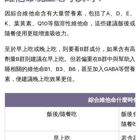
因綜合維他命含有大量營養素，包括了A、D、E、
K、葉黃素、Q10等脂溶性維他命，這些建議飯後或
隨餐使用更能增進吸收力。
至於早上吃或晚上吃，則要看B群成分，如果含有高
劑量B群則建議在早上吃。但若偏重在B群中與幫助入
睡相關的維他命B1、B3、B6，甚至加入GABA等營養
素，便建議晚上吃效果更佳。
綜合維他命什麼時候
飯後/隨餐吃
飯後食
隨餐吃
早上吃
若含高