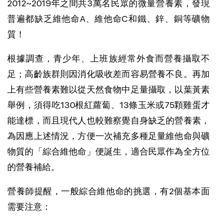
2012~2019年之間共3萬名民眾的微量營養素，發現
普遍都缺乏維他命A、維他命C和鐵、鋅、銅等礦物
質！
根據調查，青少年、上班族經常外食而營養攝取不
足；高齡族群則因消化吸收差而容易營養不良。再加
上有些營養素難以從天然食物中足量攝取，以葉黃素
舉例，須得吃130根紅蘿蔔、13條玉米或75顆雞蛋才
能達標，而且現代人也較難察覺自身缺乏的營養素，
為因應上述情況，方便一次補充多種足量維他命與礦
物質的「綜合維他命」便誕生，適合民眾作為全方位
的營養補給。
營養師提醒，一般綜合維他命的挑選，有2個基本面
需要注意：