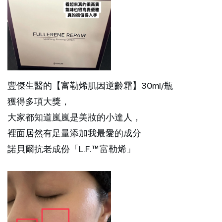
豐傑生醫的【富勒烯肌因逆齡霜】30ml/瓶
獲得多項大獎，
大家都知道嵐嵐是美妝的小達人，
裡面居然有足量添加我最愛的成分
諾貝爾抗老成份「L.F.™富勒烯」