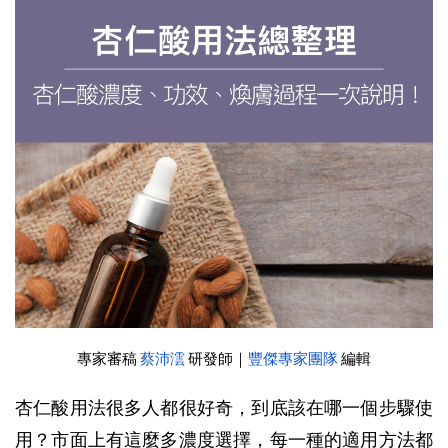
專家審稿 
蔡沛澐
 研發師
｜
豐傑專家團隊
 編輯
杏仁酸用法很多人都很好奇，到底該在哪一個步驟使
用？市面上有這麼多濃度選擇，每一種的適用方法都