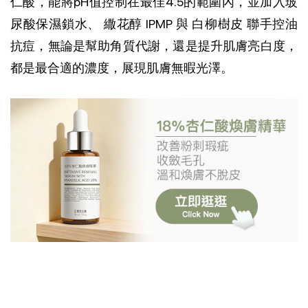
仁酸，能將pH值控制在最佳4.5的範圍內，並加入玻
尿酸保濕鎖水、 繖花醇 IPMP 與 白柳樹皮 聯手控油
抗痘，無論是幫助角質代謝，還是提升肌膚亮白度，
都是最合適的濃度，展現肌膚無暇光澤。