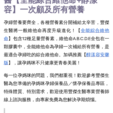
醫【全能綜合維他命+醇漾
容】一次顧及所有營養
孕婦營養要齊全，各種營養素分開補給太辛苦，豐傑
生醫將一般維他命再度升級進化！【
全能綜合維他
命
】包含12種足量營養素，維他命A.B.C.D.E全包在一
顆膠囊中，全能維他命為孕婦一次補給所有營養，是
最適合孕婦吃的綜合維他命。加碼推薦【
醇漾容安馨
版
】，讓孕媽咪不只健康更青春美麗！
每一位孕媽咪的問題，我們都重視！歡迎參考豐傑生
醫為您準備的孕媽咪孕婦保養品／懷孕保養品專區，
特殊體質、特別需求，歡迎使用豐傑生醫專業營養師
線上諮詢服務，由專家免費為您解決孕期煩惱。