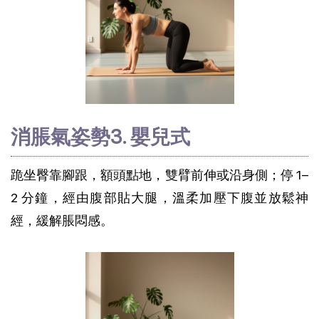
消脹氣姿勢3. 嬰兒式
跪坐臀靠腳跟，額頭點地，雙臂前伸或沿身側；停 1–
2 分鐘，經由腹部貼大腿，溫柔加壓下腹並放鬆神
經，緩解脹悶感。