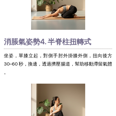
消脹氣姿勢4. 半脊柱扭轉式
坐姿，單膝立起，對側手肘外掛膝外側，扭向後方 
30–60 秒，換邊，透過擠壓腸道，幫助移動滯留氣體 
。