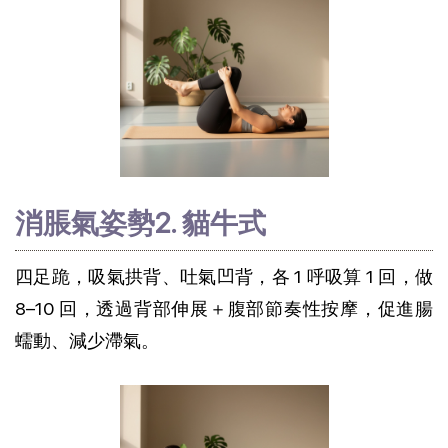
消脹氣姿勢2. 貓牛式
四足跪，吸氣拱背、吐氣凹背，各 1 呼吸算 1 回，做 
8–10 回，透過背部伸展＋腹部節奏性按摩，促進腸
蠕動、減少滯氣。