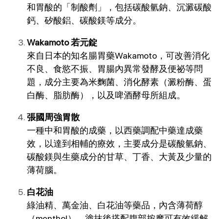
和胃酸的「制酸劑」，包括碳酸氫鈉、沉澱碳酸
鈣、矽酸鋁、碳酸鎂等成分。
Wakamoto 若元錠
來自日本的知名腸胃藥Wakamoto，可改善消化
不良、食慾不振、胃腸內異常發酵及便祕等問
題，成分主要為米麴菌、消化酵素（澱粉酶、蛋
白酶、脂肪酶），以及啤酒酵母所組成。
張國周強胃散
一種中和胃酸的成藥，以西藥調配中藥達成藥
效，以達到相輔的療效，主要成分是碳酸氫鈉、
碳酸鎂與生藥成分的甘草、丁香、大黃及少量的
薄荷腦。
白花油
綠油精、萬金油、白花油等藥品，內含薄荷醇
（menthol），塗抹後搭配腹部按摩可有效緩解