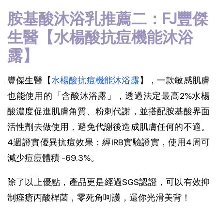
胺基酸沐浴乳推薦二：FJ豐傑
生醫【水楊酸抗痘機能沐浴
露】
豐傑生醫【
水楊酸抗痘機能沐浴露
】，一款敏感肌膚
也能使用的「含酸沐浴露」，透過法定最高2%水楊
酸濃度促進肌膚角質、粉刺代謝，並搭配胺基酸界面
活性劑去做使用，避免代謝後造成肌膚任何的不適。
4週證實優異抗痘效果：經IRB實驗證實，使用4周可
減少痘痘體積 -69.3%。
除了以上優點，產品更是經過SGS認證，可以有效抑
制痤瘡丙酸桿菌，零死角呵護，還你光滑美背！