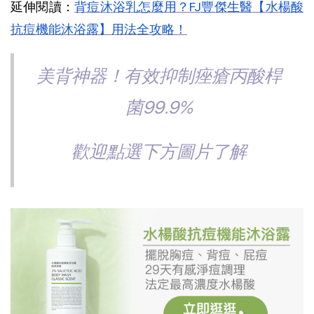
延伸閱讀：
背痘沐浴乳怎麼用？FJ豐傑生醫【水楊酸
抗痘機能沐浴露】用法全攻略！
美背神器！有效抑制痤瘡丙酸桿
菌99.9%
歡迎點選下方圖片了解