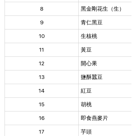
8
黑金剛花生（生）
9
青仁黑豆
10
生核桃
11
黃豆
12
開心果
13
鹽酥蠶豆
14
紅豆
15
胡桃
16
即食燕麥片
17
芋頭