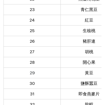
23
青仁黑豆
24
紅豆
25
生核桃
26
豬肝連
27
胡桃
28
開心果
29
黃豆
30
鹽酥蠶豆
31
即食燕麥片
32
龍蝦