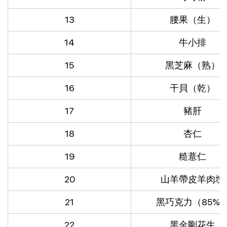
13
腰果（生）
14
牛小排
15
黑芝麻（熟）
16
干貝（乾）
17
豬肝
18
杏仁
19
糙薏仁
20
山羊帶皮羊肉塊
21
黑巧克力（85%
22
黑金剛花生