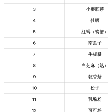
3
小麥胚芽
4
牡蠣
5
紅蟳（螃蟹）
6
南瓜子
7
牛板腱
8
白芝麻（熟）
9
乾香菇
10
松子
11
乳酪粉
12
可可粉