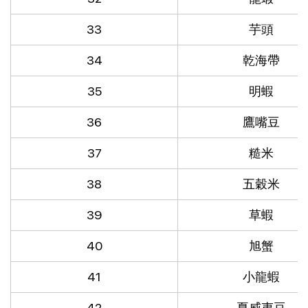
33
芋頭
34
乾海帶
35
明蝦
36
鷹嘴豆
37
糙米
38
五穀米
39
草蝦
40
旭蟹
41
小龍蝦
42
夏威夷豆