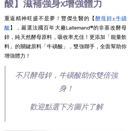
酸】滋補強身x增強體力
重返精神旺盛不是夢！豐傑生醫的【
酵母鋅+牛磺
酸
】，嚴選法國百年大廠Lallemand®的非基改酵母
鋅，純天然酵母原料，吸收率尤佳！更添加「能量飲
料」的關鍵原料「牛磺酸」，雙強聯手，全面幫助你
增強體力！
不只酵母鋅，牛磺酸助你雙倍強
身！
歡迎點選下方圖片了解