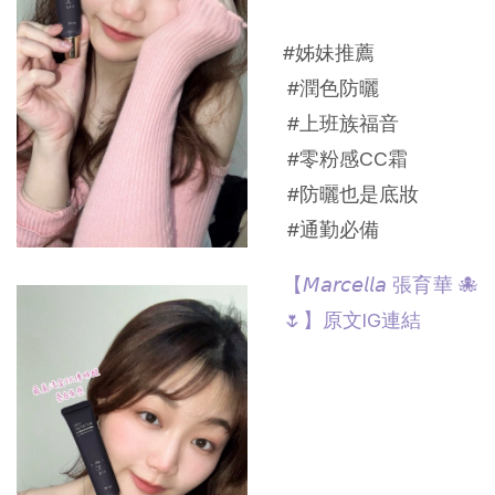
#姊妹推薦
#潤色防曬
#上班族福音
#零粉感CC霜
#防曬也是底妝
#通勤必備
【𝘔𝘢𝘳𝘤𝘦𝘭𝘭𝘢 張育華 🐙
🌷】原文IG連結