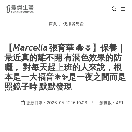
首頁
使用者見證
【𝘔𝘢𝘳𝘤𝘦𝘭𝘭𝘢 張育華 🐙🌷】保養｜
最近真的離不開 有潤色效果的防
曬， 對每天趕上班的人來說，根
本是一大福音☀✨是一夜之間而是
照鏡子時 默默發現
瀏覽數：481
更新日期：2026-05-12 16:10:06