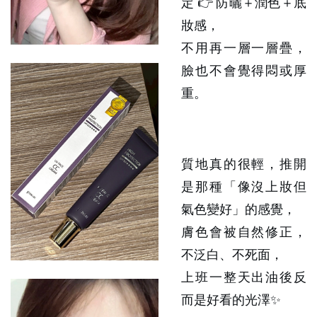
定 👉 防曬＋潤色＋底
妝感，
不用再一層一層疊，
臉也不會覺得悶或厚
重。
質地真的很輕，推開
是那種「像沒上妝但
氣色變好」的感覺，
膚色會被自然修正，
不泛白、不死面，
上班一整天出油後反
而是好看的光澤✨