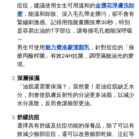
痘痘，建議使用女生可用溫和的
金盞花淨膚洗卸
蜜
，能溫和卸妝、深入毛孔帶走髒污，卻不會有
緊繃刺激感。記得用指腹畫圈按摩30秒，特別
是容易出油的T字部位，讓每個毛孔都能深呼吸
～
男生可使用
魅力費洛蒙潔顏乳
，針對痘痘的「痤
瘡丙酸桿菌」有效24H抗菌，調理滿臉油光的窘
境。
深層保濕
「油肌還需要保濕？」當然要！若油痘肌缺乏水
分，則會使肌膚反射性的分泌更多油脂，以減少
水分蒸散，反而會讓臉部更油。
舒緩抗痘
選擇具有舒緩及抗痘功能的保養品，除了可以有
效減少臉部痘痘，還可以改善臉部乾燥、泛紅等