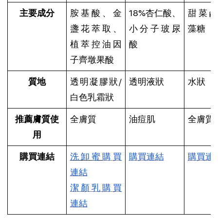
主要成分
胺基酸、金
18%杏仁酸、
甜菜
盞花萃取、
小分子玻尿
藻糖
植萃控油因
酸
子齊墩果酸
質地
透明凝膠狀/
透明液狀
水狀
白色乳霜狀
推薦膚質使
全膚質
油痘肌
全膚質
用
購買連結
洗卸蜜
購買
購買連結
購買連
連結
潔顏乳購買
連結