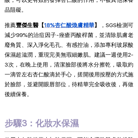
品阻礙。
推薦
豐傑生醫【
18%杏仁酸煥膚精華
】
，SGS檢測可
減少99%的治痘因子-痤瘡丙酸桿菌，並清除肌膚老
廢角質、深入淨化毛孔、有感控油，添加專利玻尿酸
保濕超滋潤，重現完美無瑕細嫩肌。建議一週使用2-
3次，在晚上使用，清潔臉部後將水分擦乾，吸取約
一滴管左右杏仁酸滴於手心，搓開後用按壓的方式施
於臉部，並避開眼唇部位，待精華完全吸收後，再做
後續保養。
步驟3：化妝水保濕