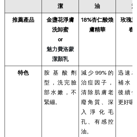
潔
油
濕
推薦產品
金盞花淨膚
18%杏仁酸煥
玫瑰潤
洗卸蜜
膚精華
春
or
魅力費洛蒙
潔顏乳
特色
胺基酸劑
減少99%的
迅速
型，洗完臉
治痘因子，
補水
部水嫩，不
清除肌膚老
後續
緊繃。
廢角質、深
更好吸
入淨化毛
孔、有感控
油。