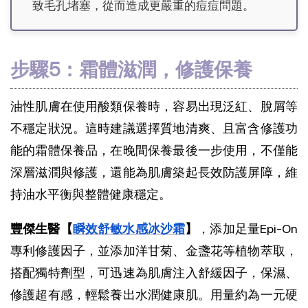
致毛孔堵塞，從而造成更嚴重的痘痘問題。
步驟5：霜體滋潤，修護保養
油性肌膚在使用酸類保養時，容易出現泛紅、脫屑等
不穩定狀況。這時建議選擇質地清爽、且富含修護功
能的霜體保養品，在晚間保養最後一步使用，不僅能
深層滋潤與修護，還能為肌膚築起長效防護屏障，維
持油水平衡與整體健康穩定。
豐傑生醫【
瞬效舒敏水感冰沙霜
】
，添加足量Epi-On
專利修護因子，並添加洋甘菊、金盞花等植物萃取，
搭配獨特劑型，可迅速為肌膚注入舒緩因子，保濕、
修護超有感，輕鬆養出水潤健康肌。用量約為一元硬