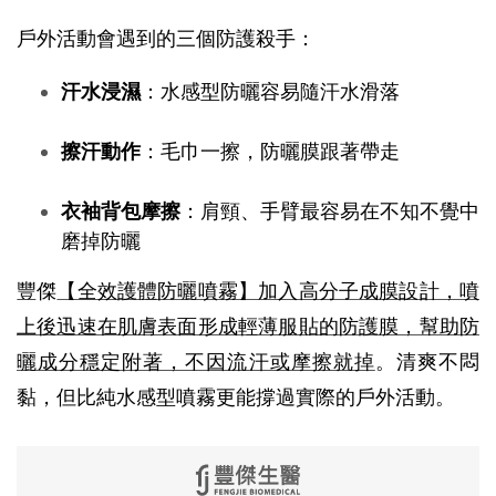
戶外活動會遇到的三個防護殺手：
汗水浸濕
：水感型防曬容易隨汗水滑落
擦汗動作
：毛巾一擦，防曬膜跟著帶走
衣袖背包摩擦
：肩頸、手臂最容易在不知不覺中
磨掉防曬
豐傑
【全效護體防曬噴霧】加入高分子成膜設計，噴
上後迅速在肌膚表面形成輕薄服貼的防護膜，幫助防
曬成分穩定附著，不因流汗或摩擦就掉
。清爽不悶
黏，但比純水感型噴霧更能撐過實際的戶外活動。