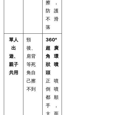
擦，
防護
不滑
落
單人
頸
360°
出
後、
超廣
遊、
肩背
角環
親子
等死
狀噴
共用
角自
頭
己擦
正噴
不到
倒噴
都順
手，
大面