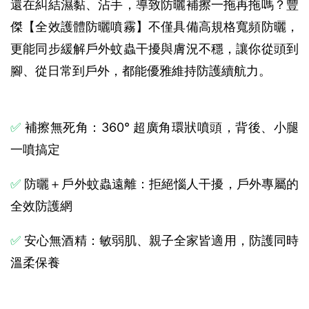
還在糾結濕黏、沾手，導致防曬補擦一拖再拖嗎？豐
傑【全效護體防曬噴霧】不僅具備高規格寬頻防曬，
更能同步緩解戶外蚊蟲干擾與膚況不穩，讓你從頭到
腳、從日常到戶外，都能優雅維持防護續航力。
✅
 補擦無死角：360° 超廣角環狀噴頭，背後、小腿
一噴搞定
✅
 防曬＋戶外蚊蟲遠離：拒絕惱人干擾，戶外專屬的
全效防護網
✅
 安心無酒精：敏弱肌、親子全家皆適用，防護同時
溫柔保養