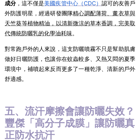
成分
，這不僅是
美國疾管中心（CDC）
認可的友善戶
外防護明星，經過研發團隊
精心調配薄荷、薰衣草與
天竺葵等植物精油，以清新微涼的草本香調，完美取
代傳統防曬乳的化學油耗味
。 
對常跑戶外的人來說，這支防曬噴霧不只是幫助肌膚
做好日曬防護，也讓你在蚊蟲較多、又熱又悶的夏季
環境中，補噴起來反而更多了一種乾淨、清新的戶外
舒適感。
五、流汗摩擦會讓防曬失效？
豐傑「高分子成膜」讓防曬真
正防水抗汗