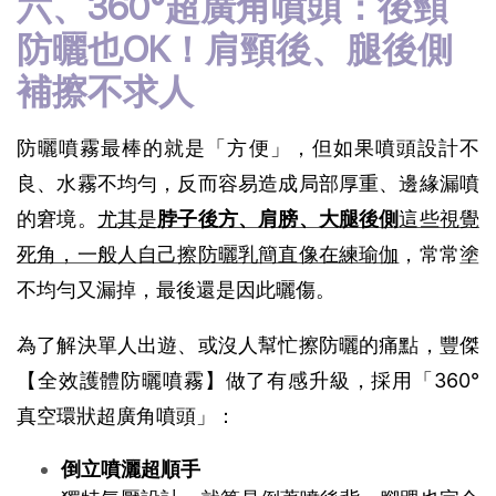
六、360°超廣角噴頭：後頸
防曬也OK！肩頸後、腿後側
補擦不求人
防曬噴霧最棒的就是「方便」，但如果噴頭設計不
良、水霧不均勻，反而容易造成局部厚重、邊緣漏噴
的窘境。
尤其是
脖子後方、肩膀、大腿後側
這些視覺
死角，一般人自己擦防曬乳簡直像在練瑜伽
，常常塗
不均勻又漏掉，最後還是因此曬傷。
為了解決單人出遊、或沒人幫忙擦防曬的痛點，豐傑
【全效護體防曬噴霧】做了有感升級，採用「360°
真空環狀超廣角噴頭」：
倒立噴灑超順手