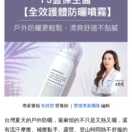
專家審稿 
朱靜慧
 營養師 ｜
豐傑專家團隊
編輯
台灣夏天的戶外防曬，最麻煩的不只是又熱又曬，還
有流汗摩擦、補擦黏手、露營、登山時悶熱不舒服的