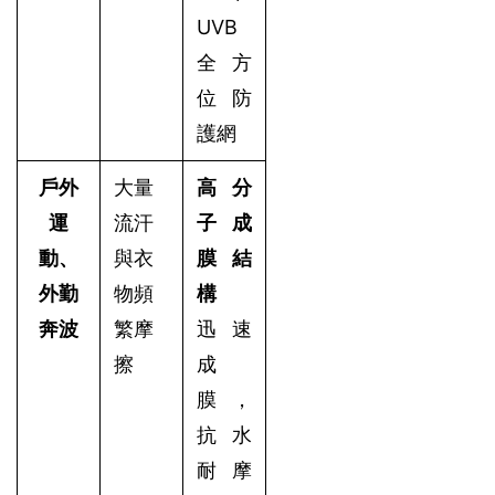
UVB
全方
位防
護網
戶外
大量
高分
運
流汗
子成
動、
與衣
膜結
外勤
物頻
構
奔波
繁摩
迅速
擦
成
膜，
抗水
耐摩