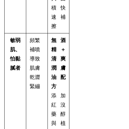
積快
速補
擦
敏弱
頻繁
無酒
肌、
補噴
精＋
怕黏
導致
清爽
膩者
肌膚
潤膚
乾澀
油配
緊繃
方
添加
紅沒
藥醇
與植