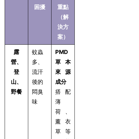
困擾
重點
（解
決方
案）
露
蚊蟲
PMD
營、
多、
草本
登
流汗
來源
山、
後的
成分
野餐
悶臭
搭配
味
薄
荷、
薰衣
草等