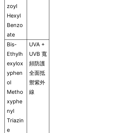
zoyl 
Hexyl 
Benzo
ate 
Bis-
UVA + 
Ethylh
UVB 寬
exylox
頻防護
yphen
全面抵
ol 
禦紫外
Metho
線
xyphe
nyl 
Triazin
e 