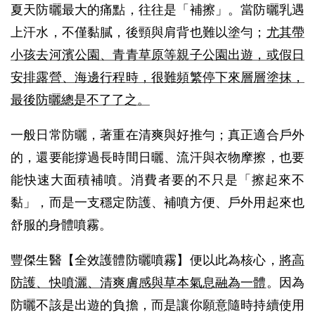
夏天防曬最大的痛點，往往是「補擦」。當防曬乳遇
上汗水，不僅黏膩，後頸與肩背也難以塗勻；
尤其帶
小孩去河濱公園、青青草原等親子公園出遊，或假日
安排露營、海邊行程時，很難頻繁停下來層層塗抹，
最後防曬總是不了了之。
一般日常防曬，著重在清爽與好推勻；真正適合戶外
的，還要能撐過長時間日曬、流汗與衣物摩擦，也要
能快速大面積補噴。消費者要的不只是「擦起來不
黏」，而是一支穩定防護、補噴方便、戶外用起來也
舒服的身體噴霧。
豐傑生醫【全效護體防曬噴霧】便以此為核心，
將高
防護、快噴灑、清爽膚感與草本氣息融為一體
。因為
防曬不該是出遊的負擔，而是讓你願意隨時持續使用