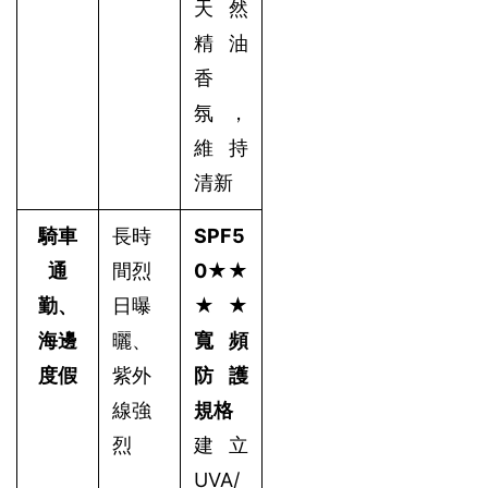
天然
精油
香
氛，
維持
清新
騎車
長時
SPF5
通
間烈
0★★
勤、
日曝
★★ 
海邊
曬、
寬頻
度假
紫外
防護
線強
規格
烈
建立
UVA/