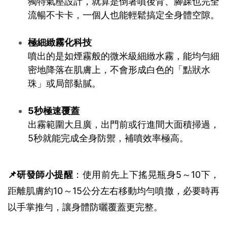
獨特氣壓設計，就算是倒著噴後背、腳踝也完全
流暢不卡卡，一個人也能輕鬆搞定全身體空隙。
極細緻霧化科技
噴出的是如煙霧般的微米級細緻水霧，能均勻細
密地降落在肌膚上，不會形成白色的「點狀水
珠」或局部黏膩。
5秒極速覆蓋
出霧範圍大且廣，出門前或行進間大面積掃過，
5秒就能完成全身防禦，補噴效率極高。
📌研發師小提醒
：使用前先上下搖晃瓶身5～10下，
距離肌膚約10～15公分左右移動均勻噴撒，必要時再
以手掌推勻，讓身體防曬覆蓋更完整。