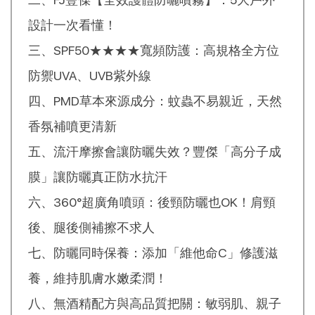
設計一次看懂！
三、SPF50★★★★寬頻防護：高規格全方位
防禦UVA、UVB紫外線
四、PMD草本來源成分：蚊蟲不易親近，天然
香氛補噴更清新
五、流汗摩擦會讓防曬失效？豐傑「高分子成
膜」讓防曬真正防水抗汗
六、360°超廣角噴頭：後頸防曬也OK！肩頸
後、腿後側補擦不求人
七、防曬同時保養：添加「維他命C」修護滋
養，維持肌膚水嫩柔潤！
八、無酒精配方與高品質把關：敏弱肌、親子