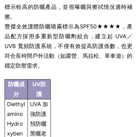
標示較高的防曬產品，並視曝曬與擦拭情況適時補
擦。
豐傑全效護體防曬噴霧標示為SPF50★★★★，產
品配方採用多重新型防曬劑組合，建立起 UVA／
UVB 寬頻防護系統，不僅有效提高防護係數，也更
符合長時間戶外活動（如露營、馬拉松、單車遊）的
穩定防禦需求。
防曬成
UV防
分
護
Diethyl
UVA 加
amino 
強防護
Hydro
預防曬
xyben
黑曬老 