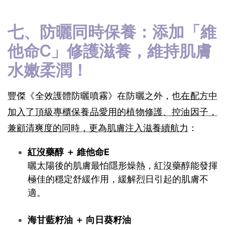
七、防曬同時保養：添加「維
他命C」修護滋養，維持肌膚
水嫩柔潤！
豐傑《全效護體防曬噴霧》在防曬之外，也
在配方中
加入了頂級專櫃保養品愛用的植物修護、控油因子，
兼顧清爽度的同時，更為肌膚注入滋養續航力
：
紅沒藥醇 ＋ 維他命E
曬太陽後的肌膚最怕隱形燥熱，紅沒藥醇能發揮
極佳的穩定舒緩作用，緩解烈日引起的肌膚不
適。
海甘藍籽油 ＋ 向日葵籽油