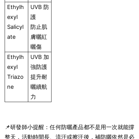
Ethylh
UVB 防
exyl 
護
Salicyl
防止肌
ate 
膚曬紅
曬傷 
Ethylh
UVB 加
exyl 
強防護
Triazo
提升耐
ne
曬續航
力 
📌研發師小提醒：任何防曬產品都不是用一次就能撐
整天，活動時間長、流汗或擦汗後，補防曬依然是必