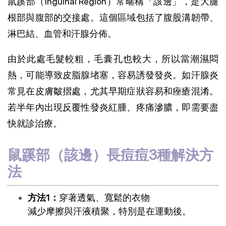
鼠蹊部（Inguinal Region）常暱稱「該邊」，是大腿
根部與腹部的交接處。這個區域包括了腹股溝韌帶、
淋巴結、血管和汗腺分佈。
由於此處毛髮較粗，毛囊孔也較大，所以當潮濕悶
熱，可能導致皮脂腺堵塞，容易誘發發炎。如汗腺炎
常見在皮膚皺摺處，尤其早期症狀容易和痤瘡混淆。
若半年內出現反覆性發炎紅腫、疼痛滲膿，即需要盡
快就診治療。
鼠蹊部（該邊）長痘痘3種解決方
法
方法1：
穿著透氣、寬鬆的衣物
減少摩擦與汗液積聚，特別是在運動後。