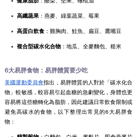
健康脂肪
：酪梨、堅果、橄欖油
高纖蔬果
：燕麥、綠葉蔬菜、莓果
高蛋白飲食
：雞胸肉、鮭魚、扁豆、鷹嘴豆
複合型碳水化合物
：地瓜、全麥麵包、糙米
6大易胖食物：易胖體質要少吃
美國運動委員會
指出，易胖體質的人對於「碳水化合
物」較敏感，較容易引起血糖的急劇變化，身體也更
容易將這些糖轉化為脂肪，因此建議日常飲食限制或
避免高碳水的食物，以下整理出常見的6大易胖食
物：
精製穀物
：白麵包、白米、麥麩片、即食燕麥片