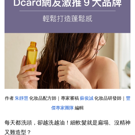
作者 
朱靜慧
化妝品配方師｜專家審稿 
蘇俊誠
 化妝品研發師｜
豐
傑專家團隊
 編輯
每天都洗頭，卻越洗越油！細軟髮就是扁塌、沒精神
又難造型？