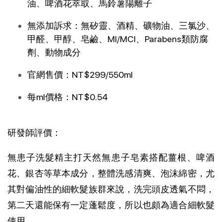
油、啤酒花萃取、馬鈴薯陽離子
無添加訴求：無矽靈、酒精、礦物油、三氯沙、
甲醛、甲醇、皂鹼、MI/MCI、Parabens類防腐
劑、動物成分
官網售價：NT$299/550ml
每ml價格：NT$0.54
研發師評價：
無患子洗髮精主打天然無患子皂素搭配薑根、啤酒
花、銀杏等草本成分，整體洗感清爽、泡沫綿密，尤
其對偏油性的細軟髮族群來說，洗完頭皮透氣不悶，
第二天還能保有一定蓬鬆度，所以也頗為適合細軟髮
使用。