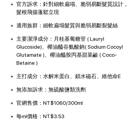
官方訴求：針對細軟扁塌、脆弱易斷髮質設計，
髮根飛揚蓬鬆立現
適用族群：細軟扁塌髮質與脆弱易斷裂髮絲
主要潔淨成分：月桂基葡糖苷 ( Lauryl 
Glucoside)、椰油醯谷氨酸鈉( Sodium Cocoyl 
Glutamate )、椰油醯胺丙基甜菜鹼 ( Coco-
Betaine )
主打成分：水解米蛋白、鎖水磁石、維他命E
無添加訴求：無硫酸鹽類洗劑
官網售價：NT$1060/300ml
每ml價格：NT$3.53