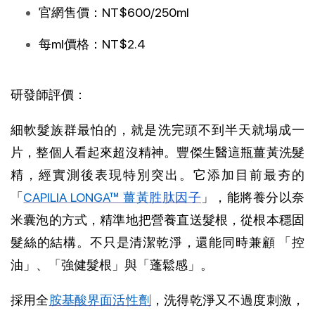
官網售價：NT$600/250ml
每ml價格：NT$2.4
研發師評價：
細軟髮族群最怕的，就是洗完頭不到半天就塌成一
片，整個人看起來超沒精神。豐傑生醫這瓶薑黃洗髮
精，經實測後表現特別突出。它添加目前最夯的
「
CAPILIA LONGA™ 薑黃
胜肽因子
」，能將養分以奈
米囊泡的方式，精準地把營養直送髮根，從根本穩固
髮絲的結構。不只是清潔乾淨，還能同時兼顧 「控
油」、「強健髮根」與「蓬鬆感」。
採用全
胺基酸界面活性劑
，洗得乾淨又不過度刺激，