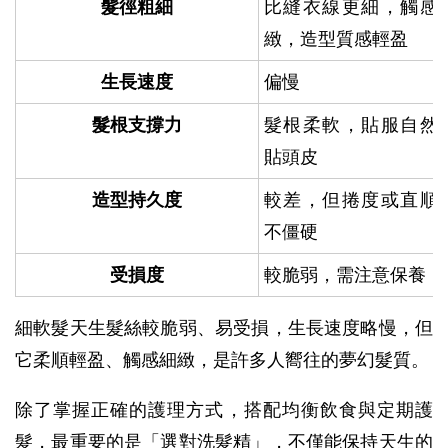
髮徑粗細
比縫衣線更細，觸感
緻，造型質感輕盈
生長速度
偏慢
髮根支撐力
髮根柔軟，貼服自然
貼頭皮
造型持久度
較差，但捲度或直順
不僵硬
受損度
較脆弱，需注意保養
細軟髮天生髮絲較脆弱、易受損，生長速度略慢，但
它柔順輕盈、觸感細緻，是許多人嚮往的夢幻髮質。
除了掌握正確的護理方式，搭配均衡飲食與定期護
髮，最重要的是「選對洗髮精」，不僅能保持天生的