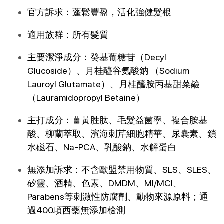
官方訴求：蓬鬆豐盈，活化強健髮根
適用族群：所有髮質
主要潔淨成分：癸基葡糖苷（Decyl 
Glucoside）、月桂醯谷氨酸鈉 （Sodium 
Lauroyl Glutamate）、月桂醯胺丙基甜菜鹼
（Lauramidopropyl Betaine）
主打成分：薑黃胜肽、毛髮益菌寧、複合胺基
酸、柳蘭萃取、濱海刺芹細胞精華、尿囊素、鎖
水磁石、Na-PCA、乳酸鈉、水解蛋白
無添加訴求：不含歐盟禁用物質、SLS、SLES、
矽靈、酒精、色素、DMDM、MI/MCI、
Parabens等刺激性防腐劑、動物來源原料；通
過400項西藥無添加檢測