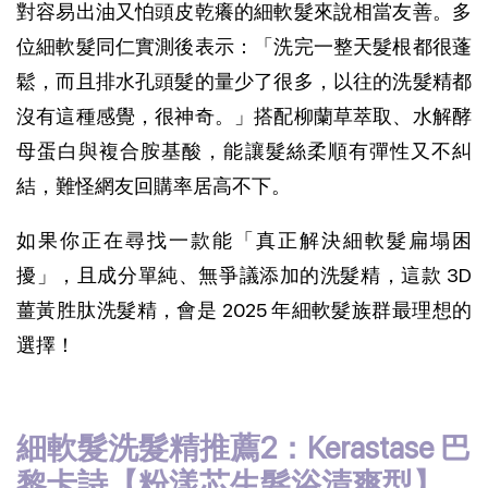
對容易出油又怕頭皮乾癢的細軟髮來說相當友善。多
位細軟髮同仁實測後表示：「洗完一整天髮根都很蓬
鬆，而且排水孔頭髮的量少了很多，以往的洗髮精都
沒有這種感覺，很神奇。」搭配柳蘭草萃取、水解酵
母蛋白與複合胺基酸，能讓髮絲柔順有彈性又不糾
結，難怪網友回購率居高不下。
如果你正在尋找一款能「真正解決細軟髮扁塌困
擾」，且成分單純、無爭議添加的洗髮精，這款 3D 
薑黃胜肽洗髮精，會是 2025 年細軟髮族群最理想的
選擇！
細軟髮洗髮精推薦2：Kerastase 巴
黎卡詩【粉漾芯生髮浴清爽型】