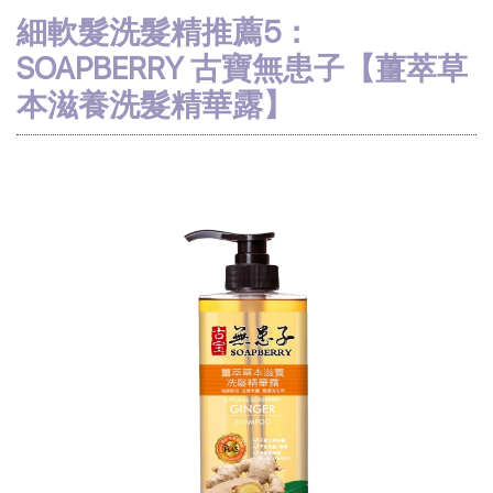
細軟髮洗髮精推薦5：
SOAPBERRY 古寶無患子【薑萃草
本滋養洗髮精華露】