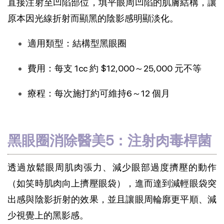
直接注射至凹陷部位，填平眼周凹陷的肌膚結構，讓
原本因光線折射而顯黑的陰影感明顯淡化。
適用類型：結構型黑眼圈
費用：每支 1cc 約 $12,000～25,000 元不等
療程：每次施打約可維持6～12 個月
黑眼圈消除醫美5：注射肉毒桿菌
透過放鬆眼周肌肉張力、減少眼部過度擠壓的動作
（如笑時肌肉向上擠壓眼袋），進而達到減輕眼袋突
出感與陰影折射的效果，並且讓眼周輪廓更平順、減
少視覺上的黑影感。