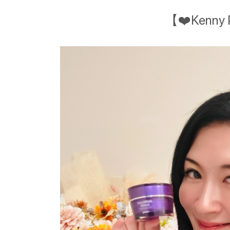
【❤️Ken