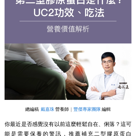
總編稿  
戴嘉珠
 營養師
｜
豐傑專家團隊
 編輯
你最近是否感覺沒有以前這麼輕鬆自在、俐落？這可
能是需要保養的警訊，推薦補充二型膠原蛋白