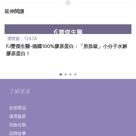
延伸閱讀
瀏覽數：12474
FJ豐傑生醫-德國100%膠原蛋白：「胜肽級」小分子水解
膠原蛋白！
了解更多
全部商品
適用族群
功效分類
品牌故事