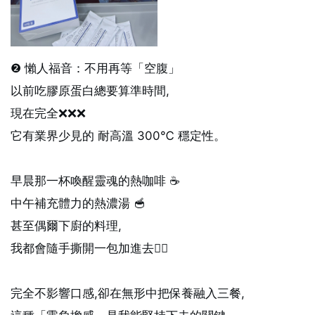
❷ 懶人福音：不用再等「空腹」
以前吃膠原蛋白總要算準時間,
現在完全❌❌❌
它有業界少見的 耐高溫 300℃ 穩定性。
早晨那一杯喚醒靈魂的熱咖啡 ☕️
中午補充體力的熱濃湯 🥣
甚至偶爾下廚的料理,
我都會隨手撕開一包加進去👌🏻
完全不影響口感,卻在無形中把保養融入三餐,