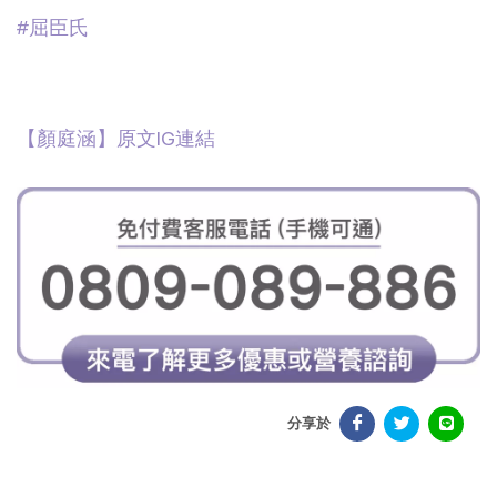
#屈臣氏
【顏庭涵
】原文IG連結
分享於