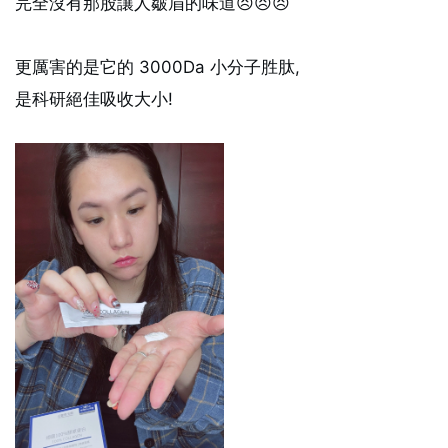
完全沒有那股讓人皺眉的味道😣😣😣
更厲害的是它的 3000Da 小分子胜肽,
是科研絕佳吸收大小!