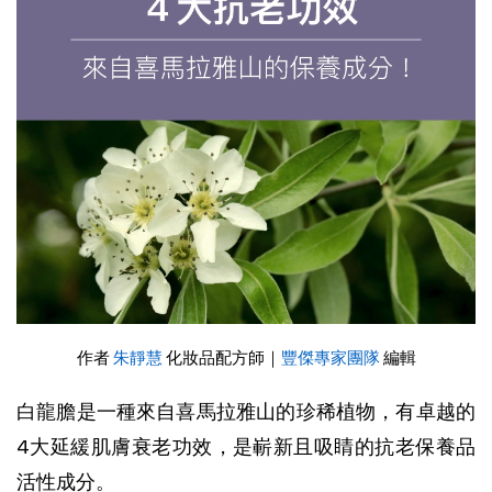
作者 
朱靜慧
化妝品配方師｜
豐傑專家團隊
 編輯
白龍膽是一種來自喜馬拉雅山的珍稀植物，有卓越的
4大延緩肌膚衰老功效，是嶄新且吸睛的
抗老保養品
活性成分。