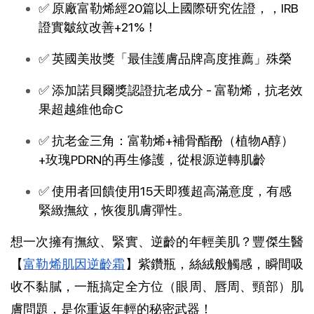
✅ 原廠富勒烯經20篇以上國際研究佐證，，IRB
證實皺紋改善+21%！
✅ 英國美妝獎「最佳護膚品牌高度推薦」殊榮
✅ 添加諾貝爾獎認證抗老成分 - 富勒烯，抗老效
果超越維他命C
✅ 抗老金三角：富勒烯+補骨酯酚（植物A醇）
+玫瑰PDRN的再生修護，從根源逆轉肌齡
✅ 使用者回饋使用15天即獲超高滿意度，有感
緊緻撫紋，恢復肌膚彈性。
想一次擁有撫紋、緊實、逆齡的年輕美肌？豐傑生醫
【
富勒烯肌因逆齡霜
】紫鑽瓶，絲絨般觸感，瞬間吸
收不黏膩，一瓶搞定全方位（眼周、唇周、頸部）肌
膚問題，是你重返年輕的秘密武器！