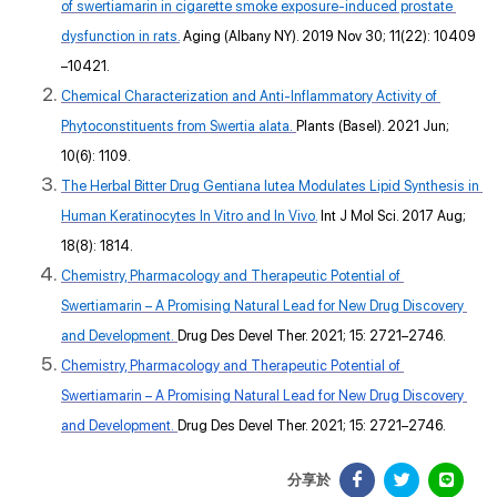
of swertiamarin in cigarette smoke exposure-induced prostate 
dysfunction in rats.
 Aging (Albany NY). 2019 Nov 30; 11(22): 10409
–10421.
Chemical Characterization and Anti-Inflammatory Activity of 
Phytoconstituents from Swertia alata. 
Plants (Basel). 2021 Jun; 
10(6): 1109.
The Herbal Bitter Drug Gentiana lutea Modulates Lipid Synthesis in 
Human Keratinocytes In Vitro and In Vivo.
 Int J Mol Sci. 2017 Aug; 
18(8): 1814.
Chemistry, Pharmacology and Therapeutic Potential of 
Swertiamarin – A Promising Natural Lead for New Drug Discovery 
and Development. 
Drug Des Devel Ther. 2021; 15: 2721–2746.
Chemistry, Pharmacology and Therapeutic Potential of 
Swertiamarin – A Promising Natural Lead for New Drug Discovery 
and Development. 
Drug Des Devel Ther. 2021; 15: 2721–2746. 
分享於