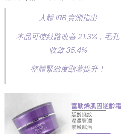
人體 IRB 實測指出
本品可使紋路改善 21.3%，毛孔
收斂 35.4%
整體緊緻度顯著提升！