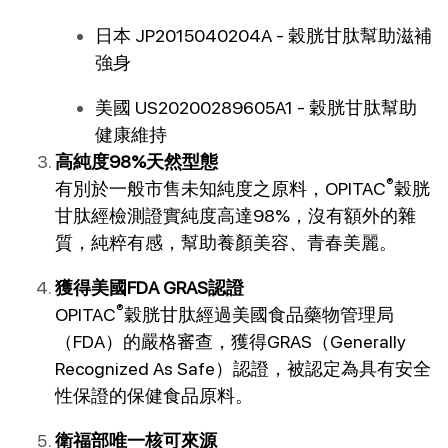
日本 JP2015040204A - 穀胱甘肽幫助滋補
強身
美國 US20200289605A1 - 穀胱甘肽幫助
健康維持
高純度98%天然型態
®
有別於一般市售未知純度之原料，OPITAC
穀胱
甘肽經檢測證實純度高達98%，沒有額外的雜
質，純粹有感，幫助養顏美容、青春美麗。
獲得美國FDA GRAS認證
®
OPITAC
穀胱甘肽經過美國食品藥物管理局
（FDA）的嚴格審查，獲得GRAS（Generally 
Recognized As Safe）認證，被認定為具有安全
性保證的保健食品原料。
衛福部唯一核可來源