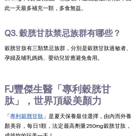
此一天最多補充一顆，多食無益。
Q3. 穀胱甘肽禁忌族群有哪些？
穀胱甘肽有三類禁忌族群，分別是穀胱甘肽過敏者、
孕婦及哺乳媽媽、嬰幼兒皆應避免食用。
FJ豐傑生醫「專利穀胱甘
肽」，世界頂級美顏力
「
專利穀胱甘肽
」是夏天保養最佳選擇，由內而外養
顏美容，每日1顆，法定最高劑量250mg穀胱甘肽，
成就妳的玩美一天！