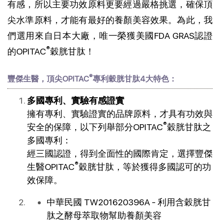
有感，所以主要功效原料更要經過嚴格挑選，確保頂
尖水準原料，才能有最好的養顏美容效果。為此，我
們選用來自日本大廠，唯一榮獲美國FDA GRAS認證
®
的OPITAC
穀胱甘肽！
®
豐傑生醫，頂尖OPITAC
專利穀胱甘肽4大特色：
多國專利、實驗有感證實
擁有專利、實驗證實的品牌原料，才具有功效與
®
安全的保障，以下列舉部分OPITAC
穀胱甘肽之
多國專利：
經三國認證，得到全面性的國際肯定，選擇豐傑
®
生醫OPITAC
穀胱甘肽，等於獲得多國認可的功
效保障。
中華民國 TW201620396A - 利用含穀胱甘
肽之酵母萃取物幫助養顏美容