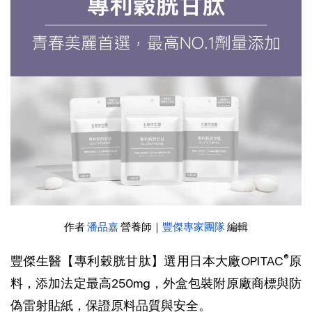
作者 
潘品嘉
 營養師｜
豐傑專家團隊
 編輯
®
豐傑生醫【專利穀胱甘肽】選用日本大廠OPITAC
原
料，添加法定最高250mg，外盒包裝附原廠商標與防
偽雷射貼紙，保證原料品質與安全。