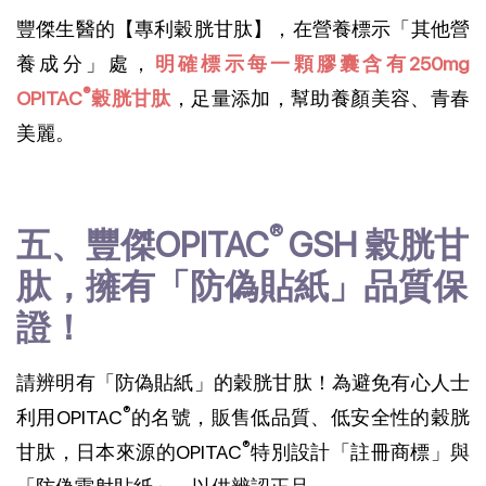
豐傑生醫的【專利穀胱甘肽】，在營養標示「其他營
養成分」處，
明確標示每一顆膠囊含有250mg 
®
OPITAC
穀胱甘肽
，足量添加，幫助養顏美容、青春
美麗。
® 
五、豐傑OPITAC
GSH 穀胱甘
肽，擁有「防偽貼紙」品質保
證！
請辨明有「防偽貼紙」的穀胱甘肽！為避免有心人士
®
利用OPITAC
的名號，販售低品質、低安全性的穀胱
®
甘肽，日本來源的OPITAC
特別設計「註冊商標」與