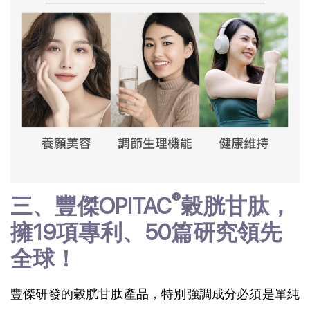
®
三、豐傑OPITAC
穀胱甘肽，
擁19項專利、50篇研究領先
全球！
豐傑研發的穀胱甘肽產品，特別強調成分必須是單純