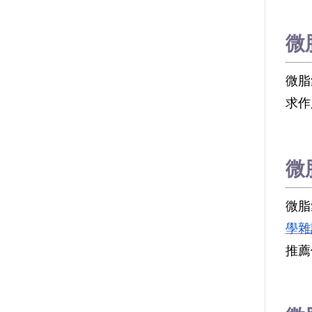
微
微脂
求作
微
微脂
學雜
推薦