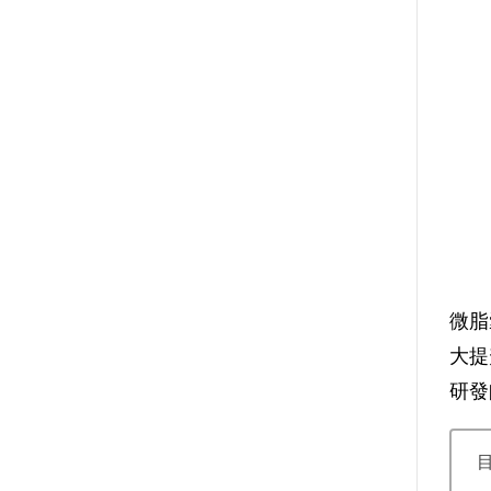
微脂
大提
研發