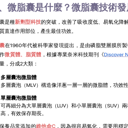
、微脂囊是什麼？微脂囊技術發
囊是種
新劑型科技
的突破，改善了吸收度低、易氧化降
質直達作用部位，產生最佳功效。
囊
在1960年代被科學家發現提出，是由磷脂雙層膜所製得
作
微質體、脂質體
，根據專業奈米科技期刊《
Discover 
量，分成2大類：
多層囊泡微脂體
多層囊泡（MLV）構造像洋蔥一層一層的微脂體，功效
單層囊泡微脂體
可再細分為大單層囊泡（LUV）和小單層囊泡（SUV）
高，有效保存期長。
保養品常添加的
維他命C
，因為很容易氧化，需要用穩