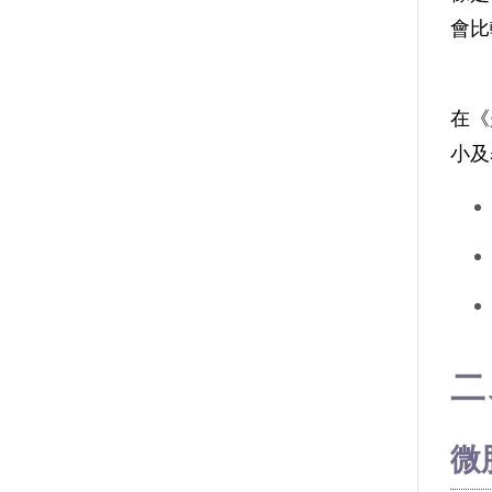
會比
在《
小及
二
微