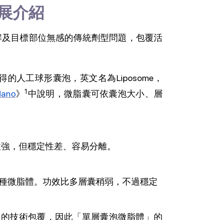
展介紹
解及目標部位無感的傳統劑型問題，包覆活
的人工球形囊泡，英文名為Liposome，
1
Nano
》
中說明，微脂囊可依囊泡大小、層
性強，但穩定性差、容易分離。
兩種微脂體。功效比多層囊稍弱，不過穩定
定的技術包覆，因此「單層囊泡微脂體」的