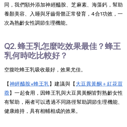
同，我們額外添加神經醯胺、芝麻素、海藻鈣，幫助
養顏美容、入睡與牙齒骨骼正常發育，4合1功效，一
次為熟齡女性調節生理機能。
Q2. 蜂王乳怎麼吃效果最佳？蜂王
乳何時吃比較好？
空腹吃蜂王乳吸收最好，效果尤佳。
【
神經醯胺+蜂王乳
】建議與【
大豆異黃酮＋紅花苜
蓿
】一起食用，因蜂王乳與大豆異黃酮皆對熟齡女性
有幫助，兩者可以透過不同路徑幫助調節生理機能、
健康維持，具有相輔相成的效果。