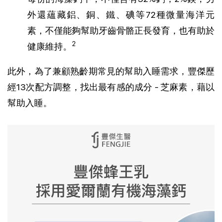
外還蘊藏鋁、銅、鐵、碘等72種微量海洋元
素，不僅能夠幫助牙齒骨骼正長發育，也有助於
2
健康維持。
此外，為了兼顧熟齡期常見的幫助入睡需求，豐傑歷
經13次配方調整，找出最有感的成分 - 芝麻素，藉以
幫助入睡。