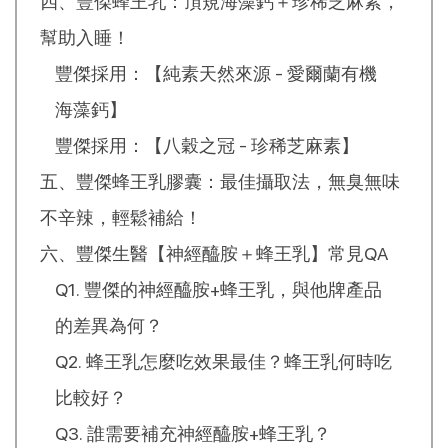
四、豐傑蜂王乳：頂規海藻鈣＋珍稀芝麻素，
幫助入睡！
豐傑採用：【純素天然來源 - 愛爾蘭有機
海藻鈣】
豐傑採用：【八穀之冠 - 珍稀芝麻素】
五、豐傑蜂王乳膠囊：最佳攝取法，無臭無味
不辛辣，輕鬆補給！
六、豐傑生醫【神經醯胺＋蜂王乳】常見QA
Q1. 豐傑的神經醯胺+蜂王乳，與他牌產品
的差異為何？
Q2. 蜂王乳怎麼吃效果最佳？蜂王乳何時吃
比較好？
Q3. 誰需要補充神經醯胺+蜂王乳？