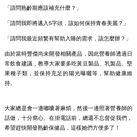
「請問熟齡期應該補充什麼？」
「請問我即將邁入5字頭，該如何保持青春美麗？」
「請問我最近頻繁有幫助入睡的需求，該怎麼辦？」
由於當時豐傑尚未開發相關產品，因此營養師透過日
常飲食建議，教導大家要多吃黃豆製品、乳製品、堅
果種子類，並保持充足的陽光曝曬等，幫助健康維
持。
大家總是會一邊嘟囔著麻煩，然後一邊照著營養師的
話做，十分窩心。在掛電話前，總還不忘督促我們，
希望趕快開發熟齡保健品，這樣她們方便多了！