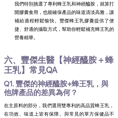
我們特別挑選了專利蜂王乳和神經醯胺，就算打
開膠囊食用，也能確保產品的味道清淡高雅，讓
補給過程輕鬆愉快。豐傑蜂王乳膠囊提供了便
捷、舒適的攝取方式，幫助你輕鬆補充蜂王乳的
營養精華。
六、豐傑生醫【神經醯胺＋蜂
王乳】常見QA
Q1. 豐傑的神經醯胺+蜂王乳，與
他牌產品的差異為何？
在主原料的部分，我們選用雙專利的高品質蜂王乳，
在功效、味道上皆有保障。與常見的單方保健品不