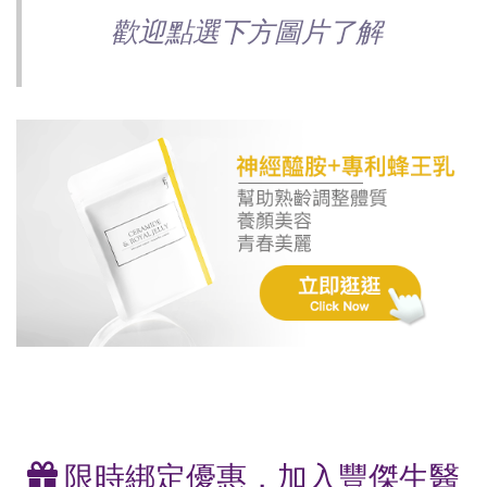
歡迎點選下方圖片了解
限時綁定優惠，加入豐傑生醫