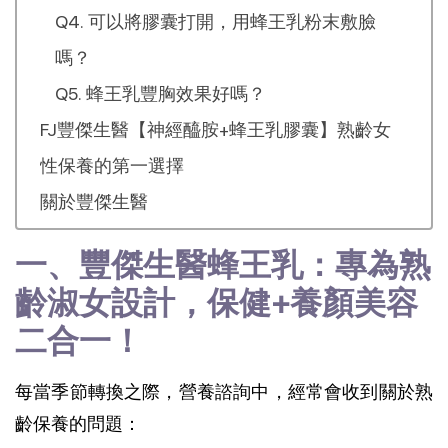
Q4. 可以將膠囊打開，用蜂王乳粉末敷臉
嗎？
Q5. 蜂王乳豐胸效果好嗎？
FJ豐傑生醫【神經醯胺+蜂王乳膠囊】熟齡女
性保養的第一選擇
關於豐傑生醫
一、豐傑生醫蜂王乳：專為熟
齡淑女設計，保健+養顏美容
二合一！
每當季節轉換之際，營養諮詢中，經常會收到關於熟
齡保養的問題：