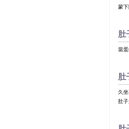
蒙下
肚
當蛋
肚
久坐
肚子
肚