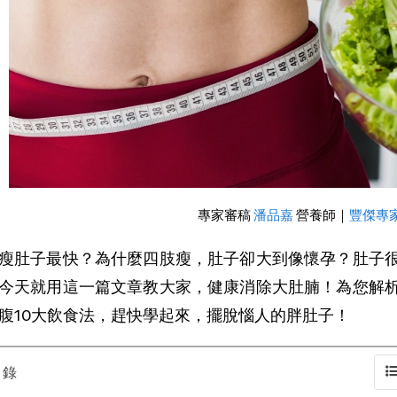
專家審稿
潘品嘉
 營養師｜
豐傑專
瘦肚子最快？為什麼四肢瘦，肚子卻大到像懷孕？肚子
今天就用這一篇文章教大家，健康消除大肚腩！為您解
腹10大飲食法，趕快學起來，擺脫惱人的胖肚子！
目錄