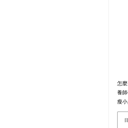
怎麼
養師
瘦小