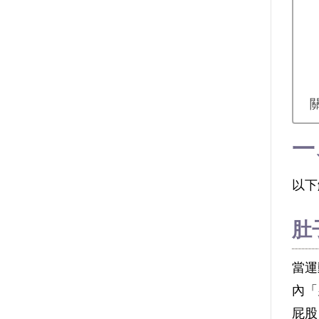
一
以下
肚
當運
內「
屁股