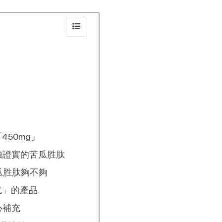
達「450mg」
臨床實驗證實的苦瓜胜肽
先看苦瓜胜肽夠不夠
取方式」的產品
心補充