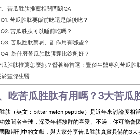
七、苦瓜胜肽推薦相關問題QA
Q1. 苦瓜胜肽要飯前吃還是飯後吃？
Q2. 苦瓜胜肽可以睡前吃嗎？
Q3. 苦瓜胜肽禁忌、副作用有哪些？
Q4. 為什麼苦瓜胜肽膠囊比錠劑好？
苦瓜胜肽推薦怎麼挑？營養師首選：豐傑生醫專利苦瓜胜肽
關於豐傑生醫
、吃苦瓜胜肽有用嗎？3大苦瓜
胜肽（英文：
bitter melon peptide
）是近年來討論度相
功效聞名全球，深受年輕族群的喜愛。不過，你可能會
國際期刊中的文獻，與大家分享苦瓜胜肽真實具備的3大