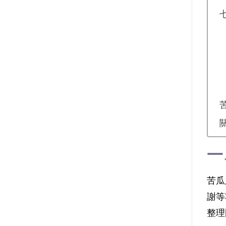
一
苦瓜
謝等
整理