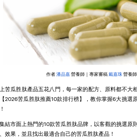
作者 
潘品嘉
 營養師
｜
專家審稿 
戴嘉珠
 營養
上苦瓜胜肽產品五花八門，每一家的配方、原料都不大
【2026苦瓜胜肽推薦10款排行榜】，教你掌握6大挑
！
集結市面上熱門的10款苦瓜胜肽品牌，以客觀的挑選原
、效果，並且找出最適合自己的苦瓜胜肽產品！