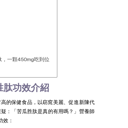
，一顆450mg吃到位
胜肽功效介紹
當高的保健食品，以窈窕美麗、促進新陳代
懷疑：「苦瓜胜肽是真的有用嗎？」營養師
功效：