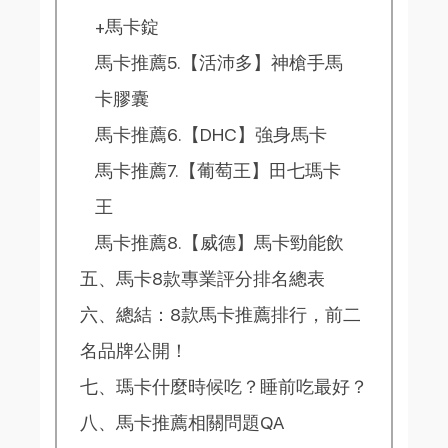
+馬卡錠
馬卡推薦5.【活沛多】神槍手馬
卡膠囊
馬卡推薦6.【DHC】強身馬卡
馬卡推薦7.【葡萄王】田七瑪卡
王
馬卡推薦8.【威德】馬卡勁能飲
五、馬卡8款專業評分排名總表
六、總結：8款馬卡推薦排行，前二
名品牌公開！
七、瑪卡什麼時候吃？睡前吃最好？
八、馬卡推薦相關問題QA