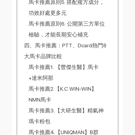
處
馬卡推薦原則5. 搭配複方成分，
功效好處更多元
馬卡推薦原則6. 公開第三方單位
檢驗，才能長期安心補充
四、馬卡推薦：PTT、Dcard熱門8
大馬卡品牌比較
馬卡推薦1. 【豐傑生醫】馬卡
+達米阿那
馬卡推薦2.【K.C WIN-WIN】
NMN馬卡
馬卡推薦3.【大研生醫】精氣神
瑪卡粉包
馬卡推薦4.【UNIQMAN】B群