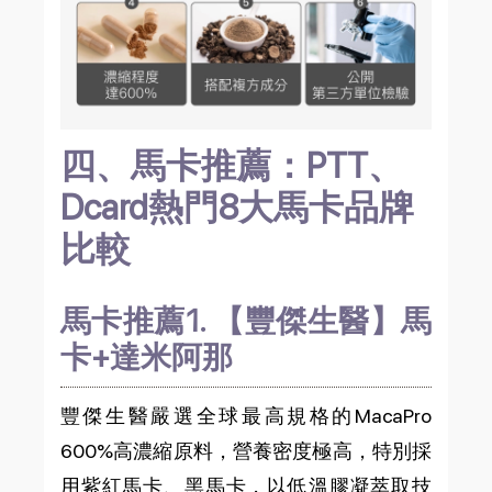
四、馬卡推薦：PTT、
Dcard熱門8大馬卡品牌
比較
馬卡推薦1.
【豐傑生醫】馬
卡+達米阿那
豐傑生醫嚴選全球最高規格的MacaPro 
600%高濃縮原料，營養密度極高，特別採
用紫紅馬卡、黑馬卡，以低溫膠凝萃取技