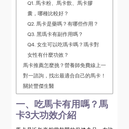
Q1. 馬卡粉、馬卡飲、馬卡膠
囊，哪種比較好？
Q2. 馬卡是藥嗎？有哪些作用？
Q3. 黑瑪卡有副作用嗎？
Q4. 女生可以吃瑪卡嗎？瑪卡對
女性有什麼功效？
馬卡推薦怎麼挑？營養師免費線上一
對一諮詢，找出最適合自己的馬卡！
關於豐傑生醫
一、吃馬卡有用嗎？馬
卡3大功效介紹