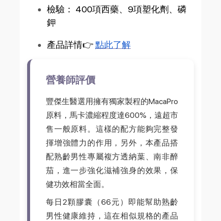
檢驗：
400項西藥、9項塑化劑、磷
鉀
產品詳情👉
點此了解
營養師評價
豐傑生醫選用擁有獨家製程的MacaPro
原料，馬卡濃縮程度達600%，遠超市
售一般原料。這樣的配方能夠完整發
揮增強體力的作用，另外，本產品搭
配熟齡男性專屬複方透納葉、南非醉
茄，進一步強化滋補強身的效果，保
健功效相當全面。
每日2顆膠囊（66元）即能幫助熟齡
男性健康維持，這在相似規格的產品