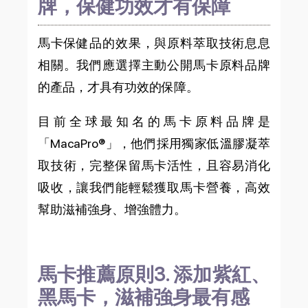
牌，保健功效才有保障
馬卡保健品的效果，與原料萃取技術息息
相關。我們應選擇主動公開馬卡原料品牌
的產品，才具有功效的保障。
目前全球最知名的馬卡原料品牌是
「MacaPro®」，他們採用獨家低溫膠凝萃
取技術，完整保留馬卡活性，且容易消化
吸收，讓我們能輕鬆獲取馬卡營養，高效
幫助滋補強身、增強體力。
馬卡推薦原則3. 添加紫紅、
黑馬卡，滋補強身最有感