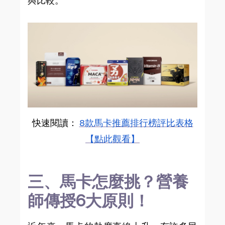
與比較。
快速閱讀：
8款馬卡推薦排行榜評比表格
【點此觀看】
三、馬卡怎麼挑？營養
師傳授6大原則！