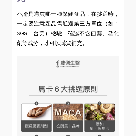
不論是購買哪一種保健食品，在挑選時，
一定要注意產品需通過第三方單位（如：
SGS、台美）檢驗，確認不含西藥、塑化
劑等成分，才可以購買補充。