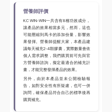
營養師評價
K.C WIN-WIN一共含有8種功效成分，
讓產品的效果相當多元，然而，這也
可能壓縮到馬卡的添加份量，影響效
果發揮。營養師提醒大家，本產品建
議每天補充2-4顆膠囊，實際數量會依
個人需求調整，我們購買前可先與官
方營養師諮詢，擬定最適合的補充計
畫，才能完整發揮產品的效果。
另外，由於本產品並未公開檢驗報
告，如對安全性有所疑慮，也可一併
詢問，確保產品符合自己的標準後再
購買補充。