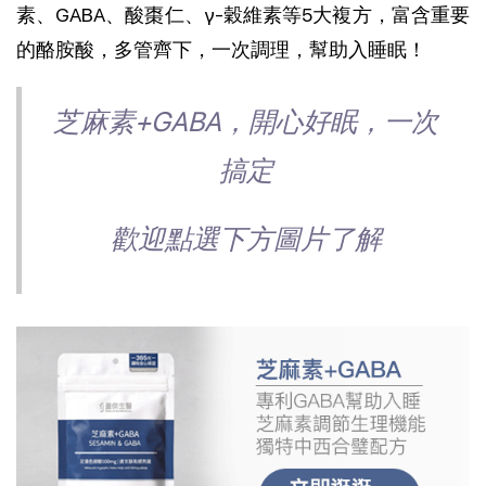
素、GABA、酸棗仁、
γ-穀維素等
5大複方，富含重要
的酪胺酸，多管齊下，一次調理，幫助入睡眠！
芝麻素+GABA，開心好眠，一次
搞定
歡迎點選下方圖片了解