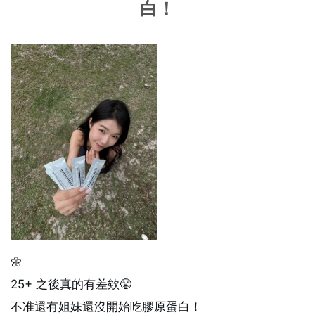
白！
🌼
25+ 之後真的有差欸😤
不准還有姐妹還沒開始吃膠原蛋白！