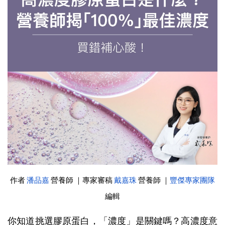
作者
潘品嘉
營養師 ｜
專家審稿
戴嘉珠
營養師 ｜
豐傑專家團隊
編輯
你知道挑選膠原蛋白，「濃度」是關鍵嗎？高濃度意