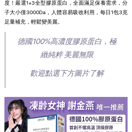
度！嚴選1+3全型膠原蛋白，全面滿足保養需求，分
子大小僅3000Da，人體容易吸收利用，每日1包3克
足量補充，輕鬆變美麗。
德國100%高濃度膠原蛋白，極
緻純粹 美麗無限
歡迎點選下方圖片了解