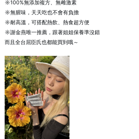
☼100%無添加複方、無雌激素
☼無腥味，天天吃也不會有負擔
☼耐高溫，可搭配熱飲、熱食超方便
☼謝金燕唯一推薦，跟著姐姐保養準沒錯
而且全台屈臣氏也都能買到哦～