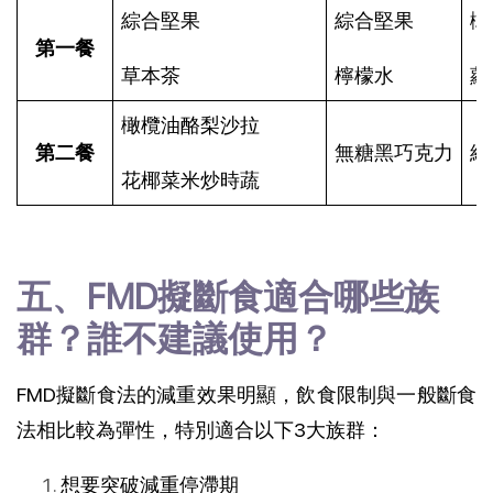
綜合堅果
綜合堅果
橄
第一餐
草本茶
檸檬水
蘿
橄欖油酪梨沙拉
第二餐
無糖黑巧克力
綜
花椰菜米炒時蔬
五、FMD擬斷食適合哪些族
群？誰不建議使用？
FMD擬斷食法的減重效果明顯，飲食限制與一般斷食
法相比較為彈性，特別適合以下3大族群：
想要突破減重停滯期