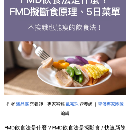
作者
潘品嘉
營養師｜專家審稿
戴嘉珠
營養師 ｜
豐傑專家團隊
編輯
FMD飲食法是什麼？FMD飲食法是擬斷食 / 快速新陳