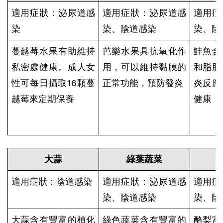
適用症狀：泌尿道感
適用症狀：泌尿道感
適用症
染
染、陰道感染
染、陰
蔓越莓水果有助維持
芭樂水果具抗氧化作
鮭魚含
私密處健康。成人女
用，可以維持黏膜的
和脂肪
性可每日攝取16顆蔓
正常功能，預防發炎
炎反應
越莓來定期保養
健康
大蒜
綠葉蔬菜
適用症狀：陰道感染
適用症狀：泌尿道感
適用症
染、陰道感染
染、陰
大蒜含有豐富的植化
綠色蔬菜含有豐富的
酪梨富