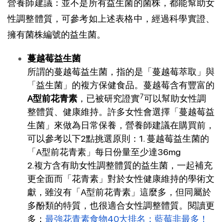
營養師建議：並不是所有益生菌的菌株，都能幫助女
性調整體質，可參考如上述表格中，經過科學實證、
擁有菌株編號的益生菌。
蔓越莓益生菌
所謂的蔓越莓益生菌，指的是「蔓越莓萃取」與
「益生菌」的複方保健食品。蔓越莓含有豐富的
7
A型前花青素
，已被研究證實
可以幫助女性調
整體質、健康維持。許多女性會選擇「蔓越莓益
生菌」來做為日常保養，營養師建議在購買前，
可以參考以下2點挑選原則：1. 蔓越莓益生菌的
「A型前花青素」每日份量至少達36mg
2.複方含有助女性調整體質的益生菌，一起補充
更全面而「花青素」對於女性健康維持的學術文
獻，雖沒有「A型前花青素」這麼多，但同屬於
多酚類的特質，也很適合女性調整體質。閱讀更
多：
最強花青素食物40大排名：藍莓非最多！