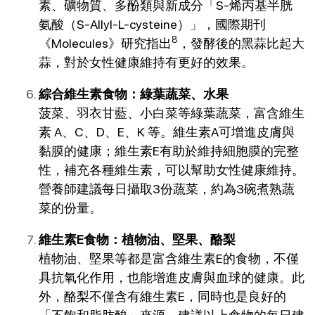
素、礦物質、多酚類與新成分「S-烯丙基半胱
氨酸（S-Allyl-L-cysteine）」，國際期刊
8
《Molecules》研究指出
，發酵後的黑蒜比起大
蒜，對於女性健康維持有更好的效果。
綜合維生素食物：綠葉蔬菜、水果
菠菜、羽衣甘藍、小白菜等綠葉蔬菜，富含維生
素 A、C、D、E、K 等。維生素A可增進皮膚與
黏膜的健康；維生素E有助於維持細胞膜的完整
性，補充各種維生素，可以幫助女性健康維持。
營養師建議每日攝取3份蔬菜，約為3碗煮熟蔬
菜的份量。
維生素E食物：植物油、堅果、酪梨
植物油、堅果等都是富含維生素E的食物，不僅
具抗氧化作用，也能增進皮膚與血球的健康。此
外，酪梨不僅含有維生素E，同時也是良好的