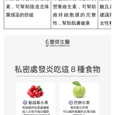
素，可幫助陰道念珠
營養維生素，可幫助
酸且具
菌感染的舒緩
維持細胞膜的完整
建議熟
性，幫助肌膚健康
女性私