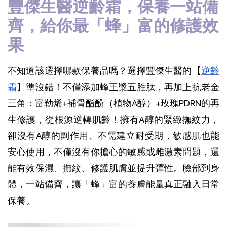
豐傑生醫逆齡霜，保養一站備
齊，給你最「蜂」富的修護效
果
不知道該選擇哪款保養品嗎？選擇豐傑生醫的【
逆齡
霜
】準沒錯！不僅添加蜂王漿五胜肽，再加上抗老金
三角：富勒烯+補骨酯酚（植物A醇）+玫瑰PDRN的再
生修護，從根源逆轉肌齡！擁有A醇的緊緻撫紋力，
卻沒有A醇的副作用、不需建立耐受期，敏感肌也能
安心使用，不僅沒有你擔心的敏感或雌激素問題，還
能有效保濕、撫紋、修護肌膚並提升彈性。臉部到身
體，一站備齊，讓「蜂」富的養膚能量真正融入日常
保養。