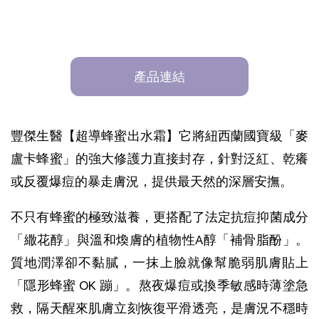
產品連結
豐傑生醫【超導蜂蜜出水霜】它將紐西蘭國寶級「麥
盧卡蜂蜜」的強大修護力直接封存，針對泛紅、乾癢
或反覆爆痘的暴走膚況，提供最天然的深層安撫。
不只有蜂蜜的極致滋養，更搭配了法定抗痘抑菌成分
「繖花醇」與溫和煥膚的植物性A醇「補骨脂酚」。
質地潤澤卻不黏膩，一抹上臉就像幫脆弱肌膚貼上
「隱形蜂蜜 OK 蹦」。熬夜爆痘或換季敏感時薄塗急
救，隔天醒來肌膚立刻恢復平滑透亮，是膚況不穩時