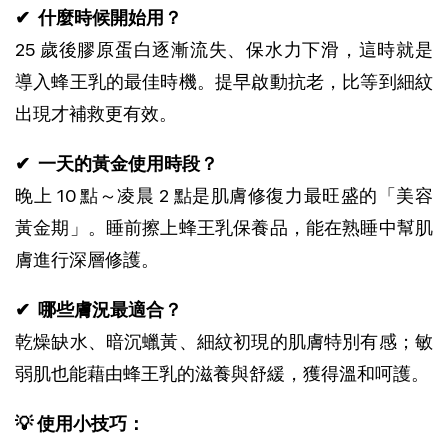
✔  什麼時候開始用？
25 歲後膠原蛋白逐漸流失、保水力下滑，這時就是
導入蜂王乳的最佳時機。提早啟動抗老，比等到細紋
出現才補救更有效。
✔  一天的黃金使用時段？
晚上 10 點～凌晨 2 點是肌膚修復力最旺盛的「美容
黃金期」。睡前擦上蜂王乳保養品，能在熟睡中幫肌
膚進行深層修護。
✔  哪些膚況最適合？
乾燥缺水、暗沉蠟黃、細紋初現的肌膚特別有感；敏
弱肌也能藉由蜂王乳的滋養與舒緩，獲得溫和呵護。
💡 使用小技巧：