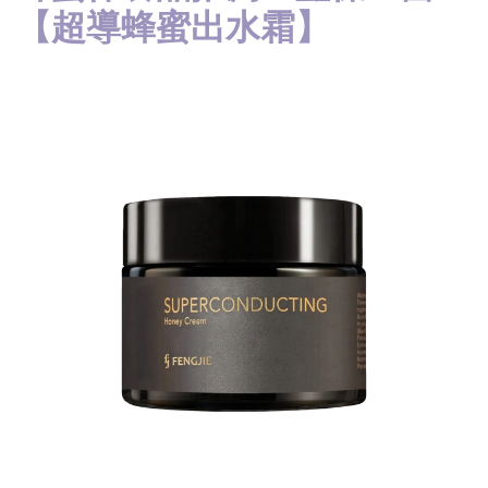
【超導蜂蜜出水霜】