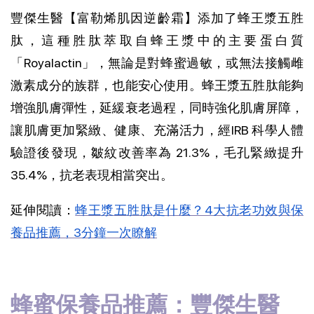
豐傑生醫【富勒烯肌因逆齡霜】添加了蜂王漿五胜
肽，這種胜肽萃取自蜂王漿中的主要蛋白質
「Royalactin」，無論是對蜂蜜過敏，或無法接觸雌
激素成分的族群，也能安心使用。蜂王漿五胜肽能夠
增強肌膚彈性，延緩衰老過程，同時強化肌膚屏障，
讓肌膚更加緊緻、健康、充滿活力，經IRB 科學人體
驗證後發現，皺紋改善率為 21.3%，毛孔緊緻提升 
35.4%，抗老表現相當突出。
延伸閱讀：
蜂王漿五胜肽是什麼？4大抗老功效與保
養品推薦，3分鐘一次瞭解
蜂蜜保養品推薦：豐傑生醫