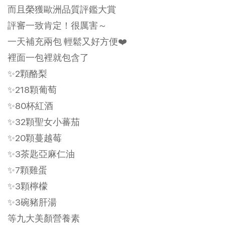
而且榮獲歐洲品質評鑑大賞
評審一致肯定！很厲害～
一天補充兩包 輕鬆又好方便❤️
裡面一包裡就包含了
✨2顆酪梨
✨218顆葡萄
✨80杯紅酒
✨32顆聖女小蕃茄
✨20顆蔓越莓
✨3茶匙亞麻仁油
✨7顆雞蛋
✨3顆檸檬
✨3碗豬肝湯
等九大美顏營養素