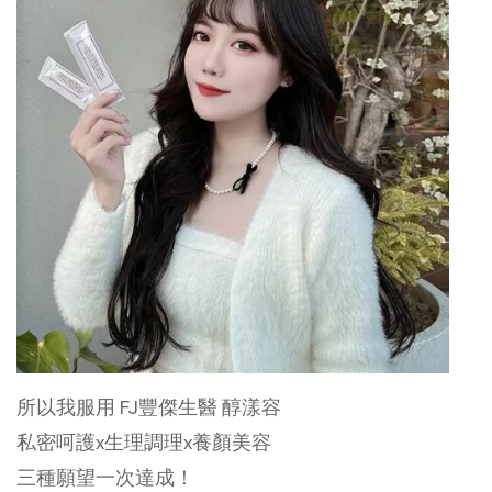
所以我服用 FJ豐傑生醫 醇漾容
私密呵護x生理調理x養顏美容
三種願望一次達成！