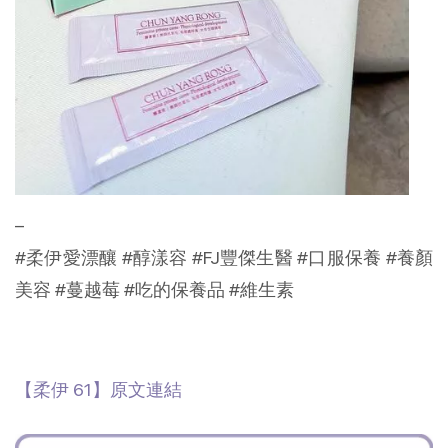
–
#柔伊愛漂釀 #醇漾容 #FJ豐傑生醫 #口服保養 #養顏
美容 #蔓越莓 #吃的保養品 #維生素
【柔伊 61】原文連結