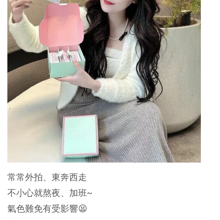
常常外拍、東奔西走
不小心就熬夜、加班~
氣色難免有受影響😫