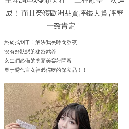
生理調理x養顏美容 三種願望一次達
成！ 而且榮獲歐洲品質評鑑大賞 評審
一致肯定！
終於找到了！解決我長時間熬夜
沒有好狀態的秘密武器
女生們必備的養顏美容好閨蜜
夏于喬代言女神必備吃的保養品！！