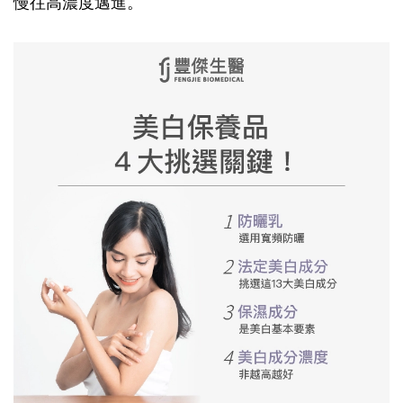
慢往高濃度邁進。