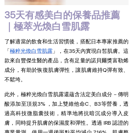
35天有感美白的保養品推薦
｜極萃光煥白雪肌露
了解適當的飲食和生活習慣後，搭配日本專家推薦的
「
極粹光煥白雪肌露
」，在35天內實現白皙肌膚。這
款來自豐傑生醫的產品，含有足量的諾貝爾獎富勒烯
成分，有助於恢復肌膚彈性，讓肌膚維持Q彈有致、
不鬆垮。
此外，極粹光煥白雪肌露還蘊含法定美白成分－傳明
酸添加至頂規3% ，加上雙維他命C、B3等營養，透
過高科技微脂囊技術，精準地將抗暗沉成分導入皮
膚，同時提升肌膚的保濕度和彈性。透過 IRB 認證的
專業量測，使用一週後斑點平均減少 7.16%，肌膚整