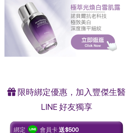
限時綁定優惠，加入豐傑生醫
LINE 好友獨享
綁定
會員卡
送$500