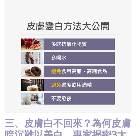
三、皮膚白不回來？為何皮膚
暗沉難以美白，專家揭密3大