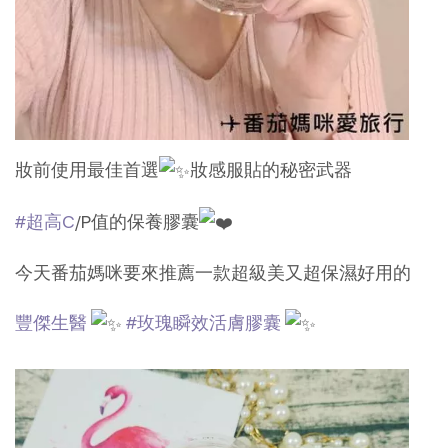
妝前使用最佳首選
妝感服貼的秘密武器
#超高C
/P值的保養膠囊
今天番茄媽咪要來推薦一款超級美又超保濕好用的
豐傑生醫
#玫瑰瞬效活膚膠囊