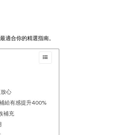
最適合你的精選指南。
更放心
補給有感提升400%
族補充
用