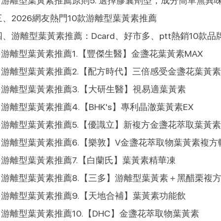
游離型葉黃素推薦原則5. 選擇膠囊劑型，成分簡單無異
三、2026網友熱門10款游離型葉黃素推薦
四、游離型葉黃素推薦：Dcard、好市多、ptt熱銷10款品
游離型葉黃素推薦1.【豐傑生醫】金盞花葉黃素MAX
游離型葉黃素推薦2.【配方時代】三倍感受金盞花葉黃素
游離型葉黃素推薦3.【大研生醫】視易適葉黃素
游離型葉黃素推薦4.【BHK's】專利晶澈葉黃素EX
游離型葉黃素推薦5.【優識立】新複方金盞花萃取葉黃素
游離型葉黃素推薦6.【樂敦】V金盞花萃取物葉黃素複方
游離型葉黃素推薦7.【白蘭氏】葉黃素精華凍
游離型葉黃素推薦8.【三多】游離型葉黃素＋黑醋栗複
游離型葉黃素推薦9.【天地合補】葉黃素功能飲
游離型葉黃素推薦10.【DHC】金盞花萃取物葉黃素