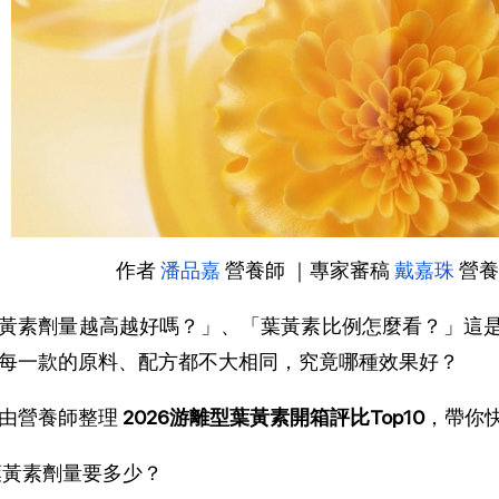
作者 
潘品嘉
 營養師 ｜
專家審稿
戴嘉珠
 營
黃素劑量越高越好嗎？」、「葉黃素比例怎麼看？」這
每一款的原料、配方都不大相同，究竟哪種效果好？
由營養師整理 
2026游離型葉黃素開箱評比Top10
，帶你
葉黃素劑量要多少？