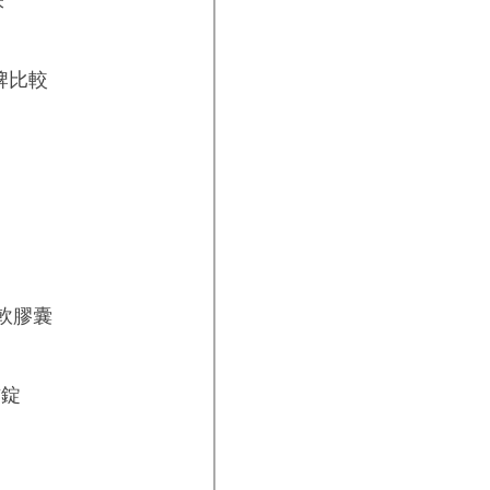
味
牌比較
軟膠囊
方錠