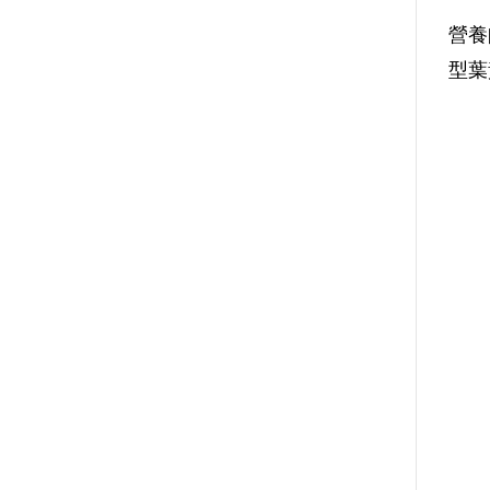
營養
型葉