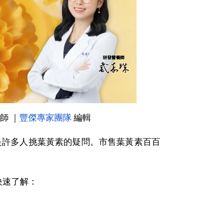
養師 ｜
豐傑專家團隊
 編輯
是許多人挑葉黃素的疑問。市售葉黃素百百
快速了解：