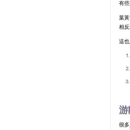
有些
葉黃
相反
這也
游
很多