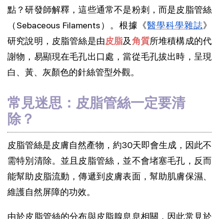
點？研發師解釋，這些通常不是粉刺，而是皮脂管絲
（Sebaceous Filaments）。根據《
醫學科學雜誌
》
研究說明，皮脂管絲是由
皮脂
及
角質
所堆積構成的代
謝物，易顯現在毛孔出口處，當從毛孔拔出時，呈現
白、黃、灰顏色的針絲管型外觀。
常見迷思：皮脂管絲一定要清
除？
皮脂管絲是皮膚自然產物，約30天即會生成，因此不
需特別清除。並且皮脂管絲，並不會堵塞毛孔，反而
能幫助皮脂流動，傳遞到皮膚表面，幫助肌膚保濕、
維護自然屏障的功效。
由於皮脂管絲的分布與皮脂腺息息相關，因此常見於