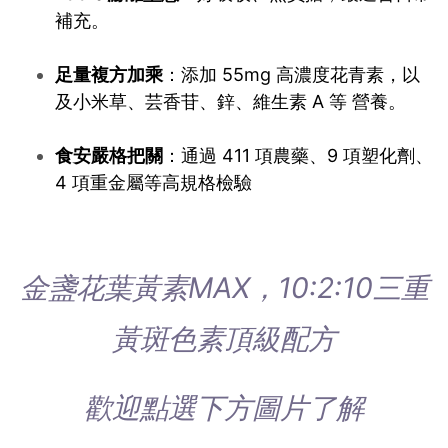
補充。
足量複方加乘
：添加 55mg 高濃度花青素，以
及小米草、芸香苷、鋅、維生素 A 等 營養。
食安嚴格把關
：通過 411 項農藥、9 項塑化劑、
4 項重金屬等高規格檢驗
金盞花葉黃素MAX，10:2:10三重
黃斑色素頂級配方
歡迎點選下方圖片了解