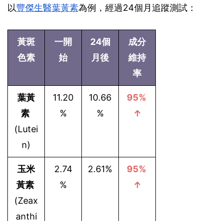
以
豐傑生醫葉黃素
為例，經過24個月追蹤測試：
黃斑
一開
24個
成分
色素
始
月後
維持
率
葉黃
11.20
10.66
95% 
素
%
%
↑
(Lutei
n)
玉米
2.74
2.61%
95% 
黃素
%
↑
(Zeax
anthi