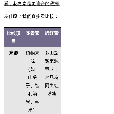
看，花青素是更適合的選擇
。
為什麼？我們直接看比較：
比較項
花青素
蝦紅素
目
來源
植物來
多由藻
源
類來源
（如：
萃取，
山桑
常見為
子、智
雨生紅
利酒
球藻
果、莓
果）