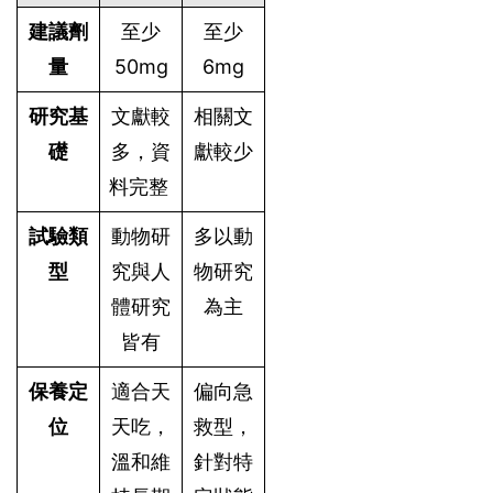
建議劑
至少
至少
量
50mg
6mg
研究基
文獻較
相關文
礎
多，資
獻較少
料完整
試驗類
動物研
多以動
型
究與人
物研究
體研究
為主
皆有
保養定
適合天
偏向急
位
天吃，
救型，
溫和維
針對特