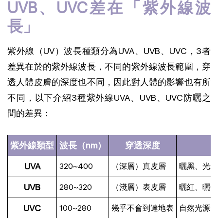
UVB、UVC差在「紫外線波
長」
紫外線（UV）波長種類分為UVA、UVB、UVC，3者
差異在於的紫外線波長，不同的紫外線波長範圍，穿
透人體皮膚的深度也不同，因此對人體的影響也有所
不同，以下介紹3種紫外線UVA、UVB、UVC防曬之
間的差異：
紫外線類型
波長（nm）
穿透深度
UVA
320~400
（深層）真皮層
曬黑、光老
UVB
280~320
（淺層）表皮層
曬紅、曬傷
UVC
100~280
幾乎不會到達地表
自然光源無