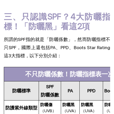
三、只認識SPF？4大防曬指
標！「防曬黑」看這2項
所謂的SPF指的就是「防曬係數」，然而防曬指標不
只SPF，國際上還包括PA、PPD、Boots Star Rating
這3大指標，以下分別介紹：
不只防曬係數！防曬指標表一
SPF
防曬標準
PA
PPD
Boot
防曬係數
防曬傷
防曬黑
防曬黑
防曬
防護紫外線類型
（UVB）
（UVA）
（UVA）
（UV