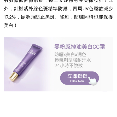
有效修飾輕微瑕疵，擦上立即擁有完美裸妝肌！此
外，針對紫外線色斑精準防禦，四周UV色斑數減少
17.2%，從源頭防止黑斑、雀斑，防曬同時也能保養
美白！