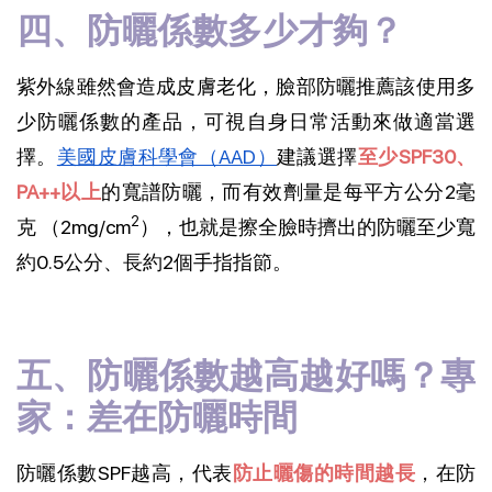
四、防曬係數多少才夠？
紫外線雖然會造成皮膚老化，
臉部防曬推薦
該使用多
少防曬係數的產品，可視自身日常活動來做適當選
擇。
美國皮膚科學會（AAD）
建議選擇
至少SPF30、
PA++以上
的寬譜防曬，而有效劑量是每平方公分2毫
2
克 （2mg/cm
），也就是擦全臉時擠出的防曬至少寬
約0.5公分、長約2個手指指節。
五、防曬係數越高越好嗎？專
家：差在防曬時間
防曬係數SPF越高，代表
防止曬傷的時間越長
，在防