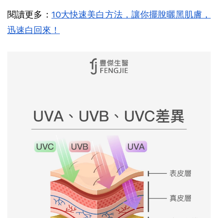
閱讀更多：
10大快速美白方法，讓你擺脫曬黑肌膚，
迅速白回來！