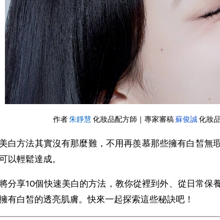
作者 
朱靜慧
化妝品配方師｜專家審稿 
蘇俊誠
 化妝
美白方法其實沒有那麼難，不用再羨慕那些擁有白皙無
可以輕鬆達成。
將分享10個快速美白的方法，教你從裡到外、從日常保
擁有白皙的透亮肌膚。快來一起探索這些秘訣吧！