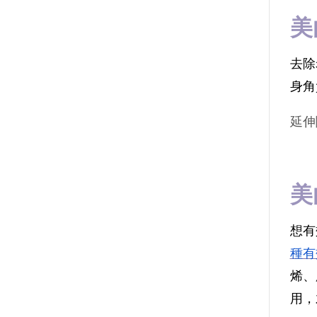
美
去除
身角
延伸
美
想有
種有
烯、
用，