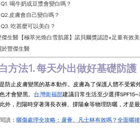
Q1. 喝牛奶或豆漿會變白嗎？
Q2.皮膚會自己變白嗎？
Q3. 吃甚麼可以美白？
豐傑生醫【極萃光煥白雪肌露】諾貝爾獎認證+足量有效美
關於豐傑生醫
白方法1. 每天外出做好基礎防護
是防止皮膚變黑的基本動作。皮膚為了保護人體不受紫
色才會變黑。
台灣衛福部
建議日常生活至少選擇SPF15
此外，烈陽時穿著薄長衣褲、撐陽傘等物理防曬，才是最
閱讀：
曬傷處理全攻略：蘆薈、凡士林有效嗎？全面曬後