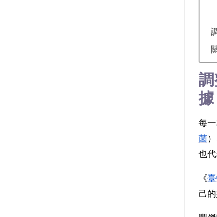
調
據
每一
菌
）
也代
《
臺
己的