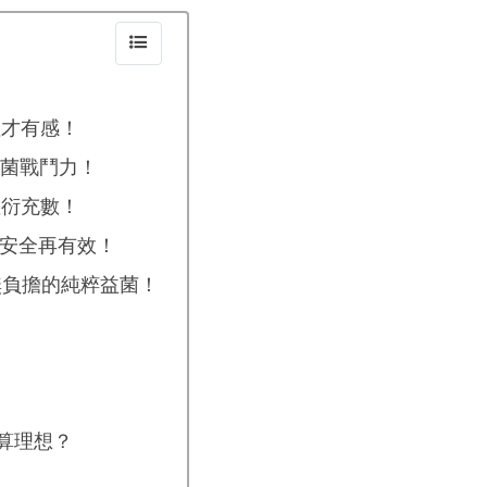
！
埋才有感！
好菌戰鬥力！
敷衍充數！
安全再有效！
，無負擔的純粹益菌！
算理想？