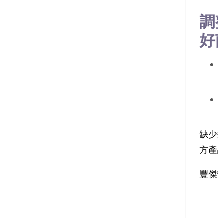
調
好
缺少
方產
豐傑