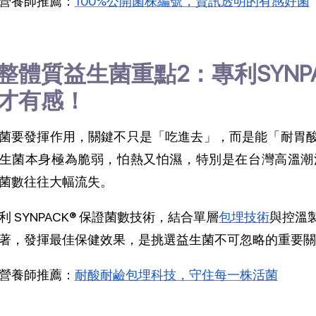
營養師推薦：
100%公開菌株編號，資訊透明的有感好菌
整體質益生菌重點2：專利SYNP
才有感！
菌要發揮作用，關鍵不只是「吃進去」，而是能「耐胃
生菌本身極為脆弱，怕熱又怕濕，特別是在台灣高溫潮
菌數往往大幅流失。
利 SYNPACK® 保證菌數技術，結合
單層
包埋技術
與控溫
著，發揮最佳保健效果，是挑選益生菌不可忽略的重要關
營養師推薦：
耐酸耐鹼包埋科技，守住每一株活菌