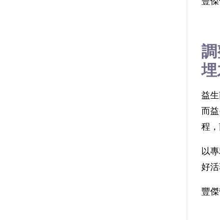
豐傑
調
埋
益生
而益
程，
以專
好活
豐傑