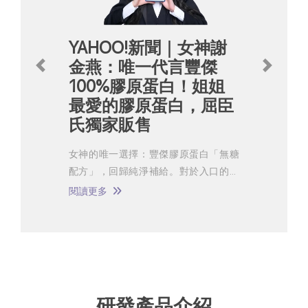
YAHOO!新聞｜女神謝
金燕：唯一代言豐傑
Previous
Next
100%膠原蛋白！姐姐
最愛的膠原蛋白，屈臣
氏獨家販售
女神的唯一選擇：豐傑膠原蛋白「無糖
配方」，回歸純淨補給。對於入口的保
健品，謝金燕有著近乎挑剔的標準。她
閱讀更多
分享，睡眠是肌膚修復的黃金期，除了
不熬夜維持肌膚日常基礎，她更堅持每
天補充高品質的膠原蛋白。
研發產品介紹