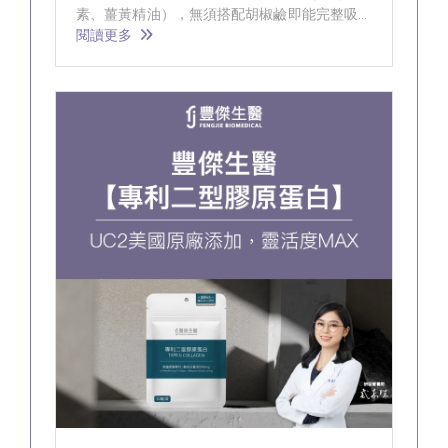
素、薑黃精油），無須搭配胡椒鹼即能完整吸收
薑黃營養。
閱讀更多