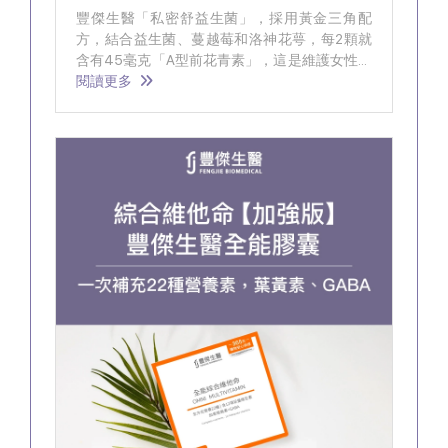
豐傑生醫「私密舒益生菌」，採用黃金三角配
方，結合益生菌、蔓越莓和洛神花萼，每2顆就
含有45毫克「A型前花青素」，這是維護女性健
康的關鍵成分。
閱讀更多