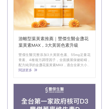
游離型葉黃素推薦｜豐傑生醫金盞花
葉黃素MAX，3大黃斑色素升級
豐傑生醫完整添加3大黃斑色素、55mg足量花
青素、4種複方調理因子，全面擴展保健範疇，
配方純淨的金盞花葉黃素MAX，適合全家大小一
起補充。
閱讀更多