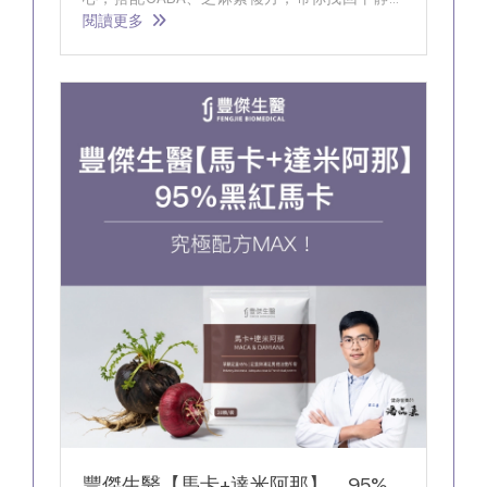
生活節奏，有助入眠。
閱讀更多
豐傑生醫【馬卡+達米阿那】，95%