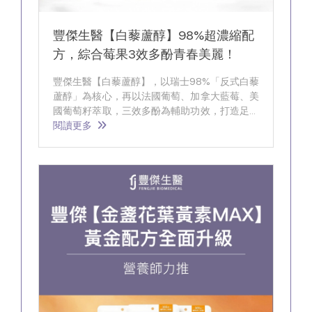
豐傑生醫【白藜蘆醇】98%超濃縮配
方，綜合莓果3效多酚青春美麗！
豐傑生醫【白藜蘆醇】，以瑞士98%「反式白藜
蘆醇」為核心，再以法國葡萄、加拿大藍莓、美
國葡萄籽萃取，三效多酚為輔助功效，打造足量
有感的養顏美容聖品。
閱讀更多