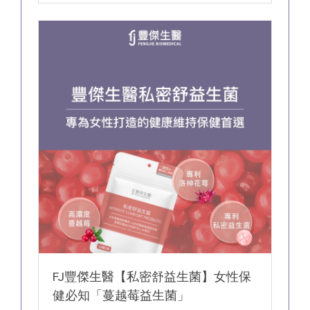
FJ豐傑生醫【私密舒益生菌】女性保
健必知「蔓越莓益生菌」