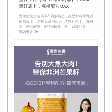
黑紅馬卡，究極配方MAX！
豐傑生醫打破馬卡昂貴的迷思，在堅持科學實證
的前提下，添加足量MacaPro®黑紅馬卡、透納
葉、南非醉茄、S7TM植萃、鋅，以高品質、全
方位的配方，並以最合理的價格，讓你能夠輕鬆
閱讀更多
享受到精神旺盛MAX的感受。