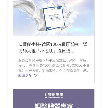
FJ豐傑生醫-德國100%膠原蛋白：營
養師大推「小胜肽」膠原蛋白
膠原蛋白的好壞不外乎三個重點：純粹、有感、
安心。豐傑生醫100%膠原蛋白僅3000Da小胜
肽分子好吸收、零添加物、多項國際認證，是養
顏美容的優質選擇！
閱讀更多