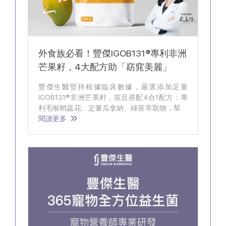
外食族必看！豐傑IGOB131®專利非洲
芒果籽，4大配方助「窈窕美麗」
豐傑生醫堅持根據臨床數據，嚴選添加足量
IGOB131®非洲芒果籽，並且搭配4合1配方：專
利毛喉鞘蕊花、定量瓜拿納、綠茶萃取物，幫助
你在偶爾享用大魚大肉之後，依然能促進新陳代
閱讀更多
謝、窈窕美麗。