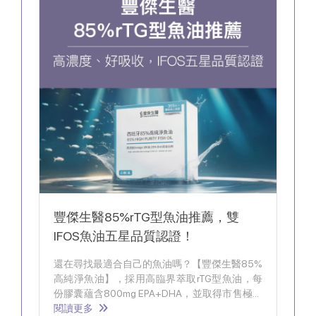
豐傑生醫85%rTG型魚油推薦，雙
IFOS魚油五星品質認證！
還在尋找最適合自己的魚油嗎？【豐傑生醫85%
高純淨魚油】，採用高臨界萃取rTG型魚油，每
份膠囊蘊含800mg EPA+DHA，並取得市售極少
見「5星IFOS認證」為魚油檢測的頂尖等級。豐
閱讀更多