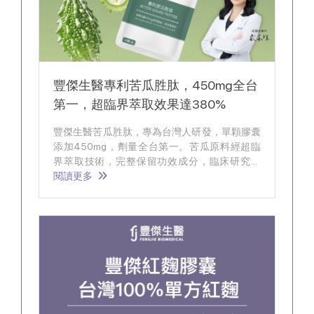
豐傑生醫專利苦瓜胜肽，450mg全台
第一，超臨界萃取效果達380%
豐傑生醫苦瓜胜肽，專為台灣人研發，單顆膠囊
添加450mg，劑量全台第一。苦瓜原料經超臨
界萃取技術，完整保留功效成分，臨床研究證
實，調節生理機能效果優於他牌380%。。
閱讀更多