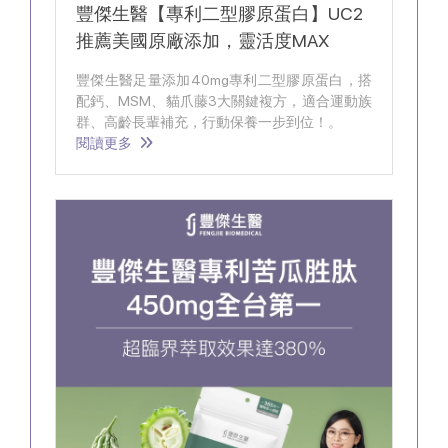
豐傑生醫【專利二型膠原蛋白】UC2
推薦美國原廠添加，靈活度MAX
豐傑生醫足量添加40mg專利二型膠原蛋白，搭
配鈣、MSM、貓爪藤3大關鍵複方，適合運動族
群、高齡長輩補充，行動保養一步到位！。
閱讀更多