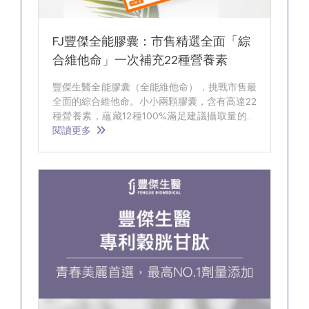
FJ豐傑全能膠囊：市售精選全面「綜
合維他命」一次補充22種營養素
豐傑生醫全能膠囊（全能維他命），挑戰市售最
全面的綜合維他命。小小兩顆膠囊，含有高達22
種營養素，蘊藏12種100%滿足建議攝取量的維
生素、礦物質、葉黃素、芝麻素、睡眠GABA
閱讀更多
等，由內而外滋補身體，幫助健康維持。