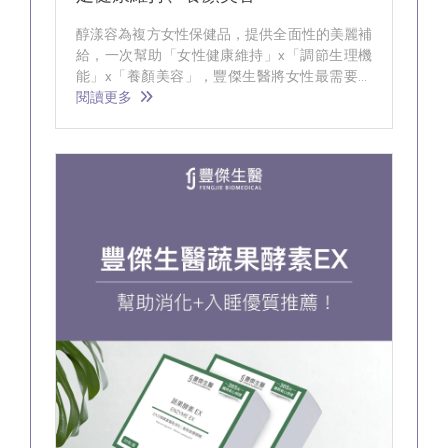
醇漾容為複方女性保健品，提供全面性的美麗補
給，一次幫助「女性健康維持」x「調節生理機
能」x「養顏美容」，豐傑生醫將女性最需要營
養都融合在一包，嚴選多項通過歐美專利的重點
閱讀更多
配方，有效率的從內到外做全方位的滋養，調整
體質養顏美容！