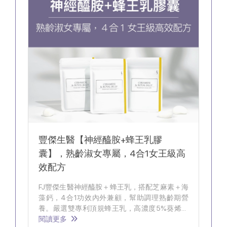
豐傑生醫【神經醯胺+蜂王乳膠
囊】，熟齡淑女專屬，4合1女王級高
效配方
FJ豐傑生醫神經醯胺＋蜂王乳，搭配芝麻素＋海
藻鈣，4合1功效內外兼顧，幫助調理熟齡期營
養。嚴選雙專利頂規蜂王乳，高濃度5%葵烯酸
足量添加，給予女王級的呵護體驗。
閱讀更多