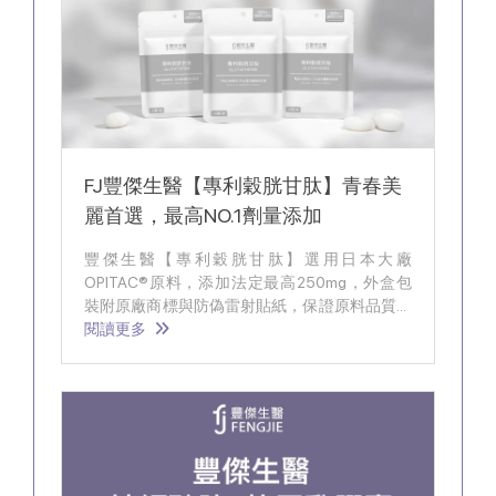
FJ豐傑生醫【專利穀胱甘肽】青春美
麗首選，最高NO.1劑量添加
豐傑生醫【專利穀胱甘肽】選用日本大廠
OPITAC®原料，添加法定最高250mg，外盒包
裝附原廠商標與防偽雷射貼紙，保證原料品質與
安全。
閱讀更多