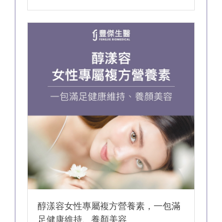
傑用心研製高濃度魚油，滴滴純淨、無汙染，經
160位以上專家、學者認可，榮獲世界級
2023「SNQ國家品質標章」殊榮！豐傑對高品
質的堅持，只給你最好的魚油。
醇漾容女性專屬複方營養素，一包滿
足健康維持、養顏美容