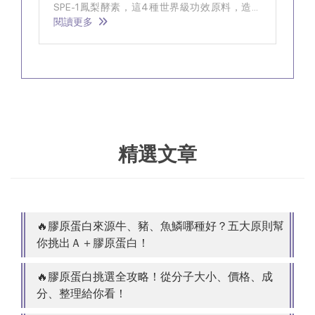
SPE-1鳳梨酵素，這4種世界級功效原料，造就
了唯一具備「100%寵物毛髮功效專利」的爆毛
閱讀更多
粉。從腸道、肌膚到毛髮，由內而外全方位調
理，幫助毛小孩保護皮膚、增強免疫力，讓毛髮
更加柔順亮麗！
精選文章
🔥膠原蛋白來源牛、豬、魚鱗哪種好？五大原則幫
你挑出Ａ＋膠原蛋白！
🔥膠原蛋白挑選全攻略！從分子大小、價格、成
分、整理給你看！