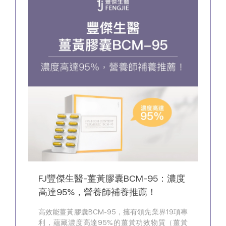
FJ豐傑生醫-薑黃膠囊BCM-95：濃度
高達95%，營養師補養推薦！
高效能薑黃膠囊BCM-95，擁有領先業界19項專
利，蘊藏濃度高達95%的薑黃功效物質（薑黃