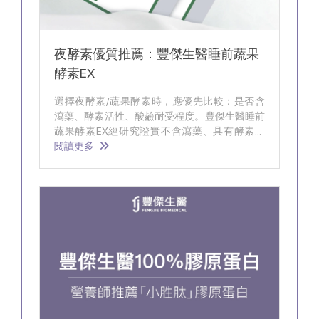
夜酵素優質推薦：豐傑生醫睡前蔬果
酵素EX
選擇夜酵素/蔬果酵素時，應優先比較：是否含
瀉藥、酵素活性、酸鹼耐受程度。豐傑生醫睡前
蔬果酵素EX經研究證實不含瀉藥、具有酵素活
性、能幫助消化與排便順暢！
閱讀更多