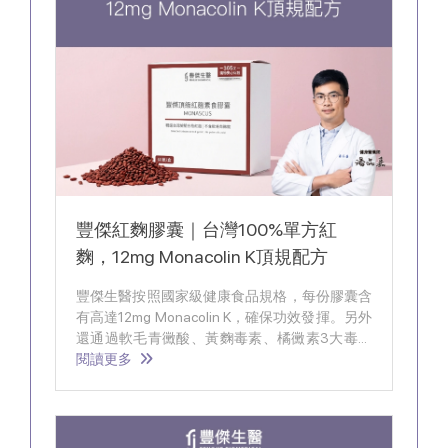
豐傑紅麴膠囊｜台灣100%單方紅
麴，12mg Monacolin K頂規配方
豐傑生醫按照國家級健康食品規格，每份膠囊含
有高達12mg Monacolin K，確保功效發揮。另外
還通過軟毛青黴酸、黃麴毒素、橘黴素3大毒素
檢驗，建立食安防禦系統，讓你吃的安心有感。
閱讀更多