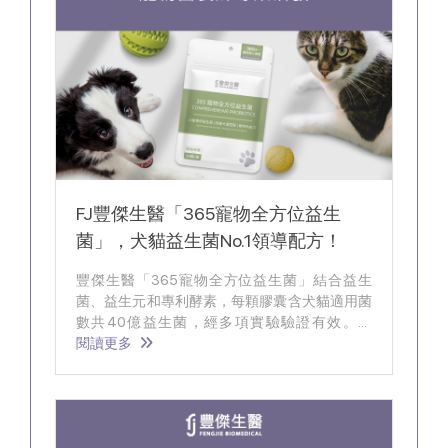
FJ豐傑生醫「365寵物全方位益生
菌」，犬貓益生菌No.1領導配方！
豐傑生醫「365寵物全方位益生菌」結合益生
菌、益生元和專利酵素，每顆膠囊含犬貓適用菌
數共40億益生菌，經多項實驗驗證有效。此
外，為加強寵物關節保健，特別加入維生素D、
閱讀更多
鈣和葡萄糖胺，全面護理關節。膠囊具適口性有
淡奶香味，可吞服或分離成粉末，是毛小孩滿意
度高達98%的寵物益生菌推薦。