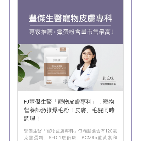
FJ豐傑生醫「寵物皮膚專科」，寵物
營養師激推爆毛粉！皮膚、毛髮同時
調理！
豐傑生醫「寵物皮膚專科」每顆膠囊含有120毫
克鱉蛋粉、SED-1敏倍康、BCM95薑黃素和