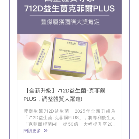
【全新升級】712D益生菌-克菲爾
PLUS，調整體質大躍進!
豐傑生醫712D益生菌，2025年全新升級為
「712D益生菌-克菲爾PLUS」，將專利後生元
「克菲爾桿菌M1」從50億，大幅提升至200
億，可提高益生菌的存活率，調整體質更有感！
閱讀更多